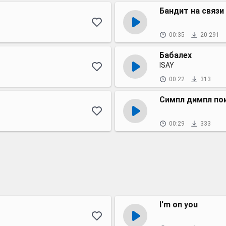
Бандит на связи
00:35
20 291
Бабалех
ISAY
00:22
313
Симпл димпл по
00:29
333
I'm on you