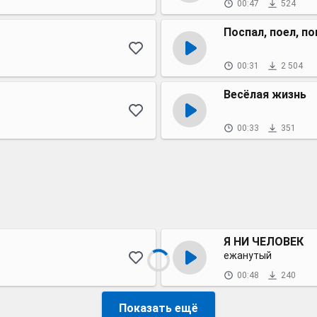
00:47
524
Поспал, поел, по
00:31
2 504
Весёлая жизнь
00:33
351
Я НИ ЧЕЛОВЕК
ежанутый
00:48
240
Показать ещё