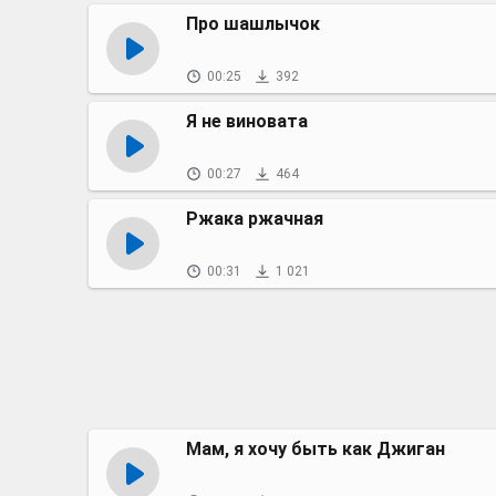
Про шашлычок
00:25
392
Я не виновата
00:27
464
Ржака ржачная
00:31
1 021
Мам, я хочу быть как Джиган