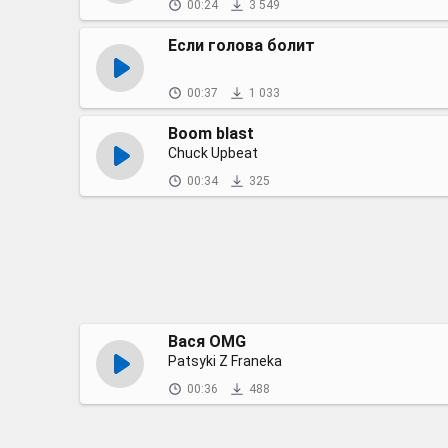
00:24
3 549
Если голова болит
00:37
1 033
Boom blast
Chuck Upbeat
00:34
325
Вася OMG
Patsyki Z Franeka
00:36
488