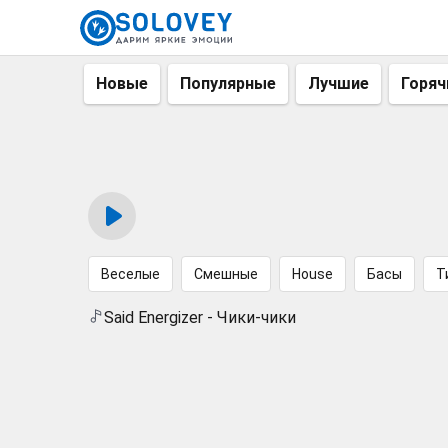
Новые
Популярные
Лучшие
Горяч
Веселые
Смешные
House
Басы
Т
Said Energizer - Чики-чики