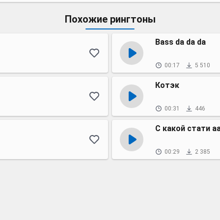
Похожие рингтоны
Bass da da da
00:17
5 510
Котэк
00:31
446
С какой стати а
00:29
2 385