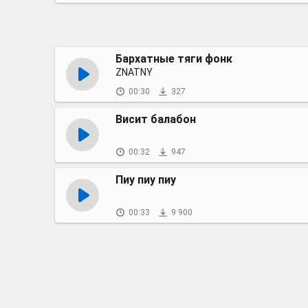
Бархатные тяги фонк
ZNATNY
00:30
327
Висит балабон
00:32
947
Пиу пиу пиу
00:33
9 900