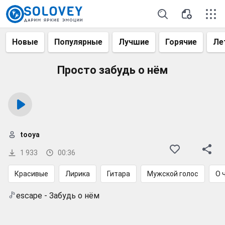
Новые
Популярные
Лучшие
Горячие
Ле
Просто забудь о нём
tooya
1 933
00:36
Красивые
Лирика
Гитара
Мужской голос
О 
escape - Забудь о нём