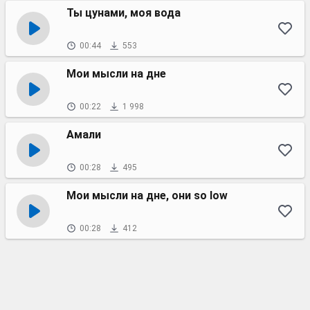
Ты цунами, моя вода
00:44
553
Мои мысли на дне
00:22
1 998
Амали
00:28
495
Мои мысли на дне, они so low
00:28
412