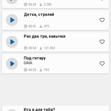
00:26
2 285
Детка, стреляй
00:41
379
Раз два три, кавычки
00:34
121 052
Под гитару
DAVA
00:25
792
Кто я для тебя?