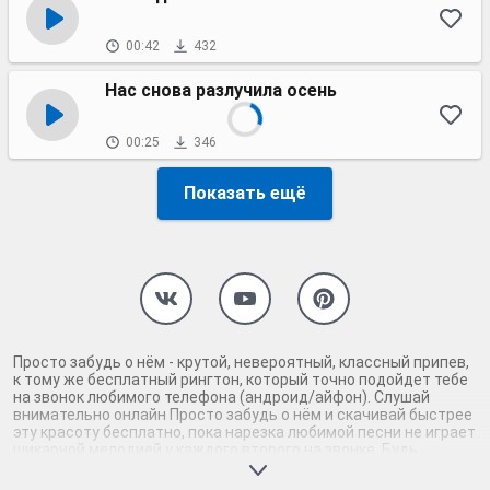
00:42
432
Нас снова разлучила осень
00:25
346
Показать ещё
Просто забудь о нём - крутой, невероятный, классный припев,
к тому же бесплатный рингтон, который точно подойдет тебе
на звонок любимого телефона (андроид/айфон). Слушай
внимательно онлайн Просто забудь о нём и скачивай быстрее
эту красоту бесплатно, пока нарезка любимой песни не играет
шикарной мелодией у каждого второго на звонке. Будь
первым, кто скачает бесплатно сей шедевр музыки и оценит
по достоинству гармоничное звучание припева Просто забудь