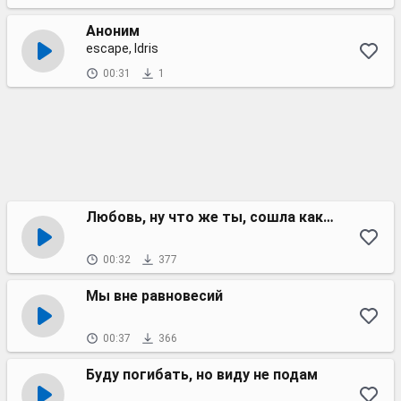
Аноним
escape, Idris
00:31
1
Любовь, ну что же ты, сошла как лавина
00:32
377
Мы вне равновесий
00:37
366
Буду погибать, но виду не подам