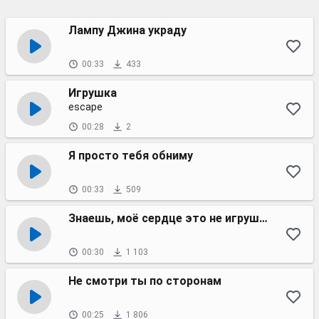
Лампу Джина украду
00:33
433
Игрушка
escape
00:28
2
Я просто тебя обниму
00:33
509
Знаешь, моё сердце это не игрушки
00:30
1 103
Не смотри ты по сторонам
00:25
1 806