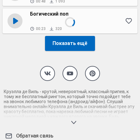
00:48
1 093
Богический поп
00:23
320
Показать ещё
Круэлла де Виль - крутой, невероятный, классный припев, к
тому же бесплатный рингтон, который точно подойдет тебе
на звонок любимого телефона (андроид/айфон). Слушай
внимательно онлайн Круэлла де Виль и скачивай быстрее эту
красоту бесплатно, пока нарезка любимой песни не играет
шикарной мелодией у каждого второго на звонке. Будь
первым, кто скачает бесплатно сей шедевр музыки и оценит
по достоинству гармоничное звучание припева Круэлла де
Виль. Кроме того, ты можешь найти и скачать другую нарезку
Обратная связь
mp3 песни на звонок телефона, ну, или m4r мелодию на айфон