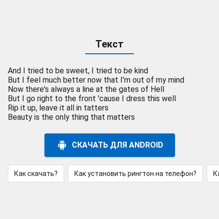
Текст
And I tried to be sweet, I tried to be kind
But I feel much better now that I'm out of my mind
Now there's always a line at the gates of Hell
But I go right to the front 'cause I dress this well
Rip it up, leave it all in tatters
Beauty is the only thing that matters
СКАЧАТЬ ДЛЯ ANDROID
Как скачать?
Как установить рингтон на телефон?
К