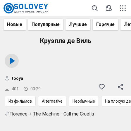
Новые
Популярные
Лучшие
Горячие
Ле
Круэлла де Виль
tooya
401
00:29
Из фильмов
Alternative
Необычные
На плохую д
Florence + The Machine - Call me Cruella