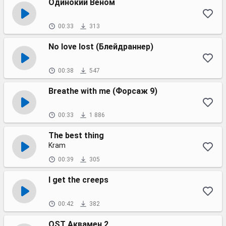
Одинокий Веном
00:33
313
No love lost (Блейдраннер)
00:38
547
Breathe with me (Форсаж 9)
00:33
1 886
The best thing
Kram
00:39
305
I get the creeps
00:42
382
OST Аквамен 2