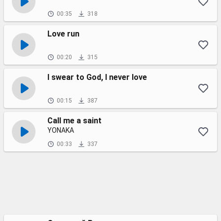
00:35
318
Love run
00:20
315
I swear to God, I never love
00:15
387
Call me a saint
YONAKA
00:33
337