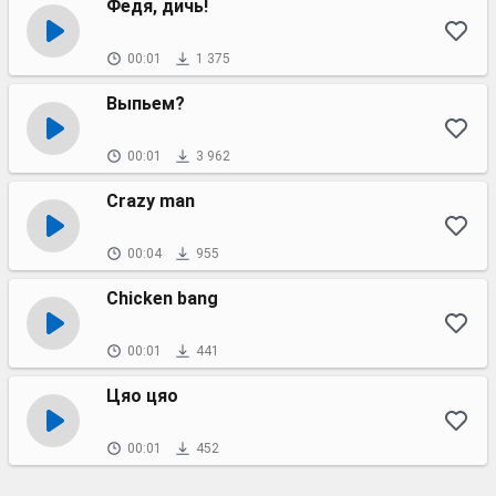
Федя, дичь!
00:01
1 375
Выпьем?
00:01
3 962
Crazy man
00:04
955
Chicken bang
00:01
441
Цяо цяо
00:01
452