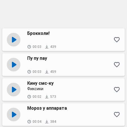
Брокколи!
00:03
439
Пу пу пау
00:03
459
Кину смс-ку
Фиксики
00:02
573
Мороз у аппарата
00:04
384