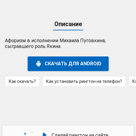
Описание
Афоризм в исполнении Михаила Пуговкина,
сыгравшего роль Якина
СКАЧАТЬ ДЛЯ ANDROID
Как скачать?
Как установить рингтон на телефон?
К
Сделай рингтон на сайте