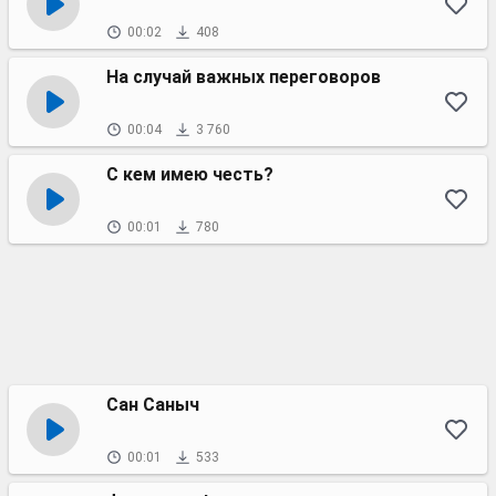
00:02
408
На случай важных переговоров
00:04
3 760
С кем имею честь?
00:01
780
Сан Саныч
00:01
533