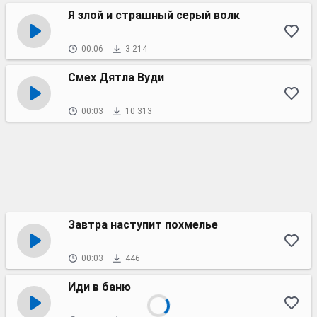
Я злой и страшный серый волк
00:06
3 214
Смех Дятла Вуди
00:03
10 313
Завтра наступит похмелье
00:03
446
Иди в баню