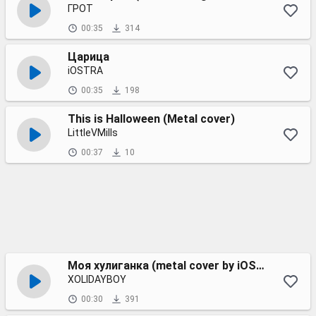
ГРОТ
00:35
314
Царица
iOSTRA
00:35
198
This is Halloween (Metal cover)
LittleVMills
00:37
10
Моя хулиганка (metal cover by iOSTRA)
XOLIDAYBOY
00:30
391