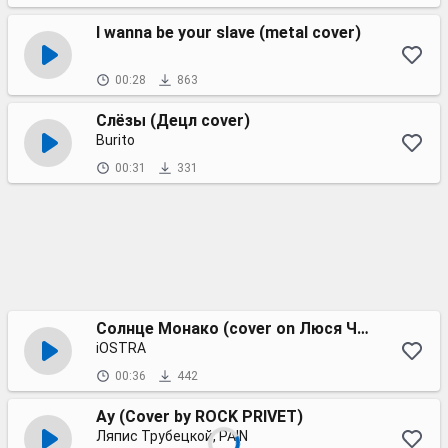
I wanna be your slave (metal cover)
00:28
863
Слёзы (Децл cover)
Burito
00:31
331
Солнце Монако (cover on Люся Чеботина)
iOSTRA
00:36
442
Ау (Cover by ROCK PRIVET)
Ляпис Трубецкой, PAIN