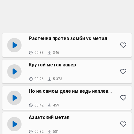
Растения против зомби vs метал
00:33
346
Крутой метал кавер
00:26
5 373
Но на самом деле им ведь наплевать на нас
00:42
459
Азиатский метал
00:32
581