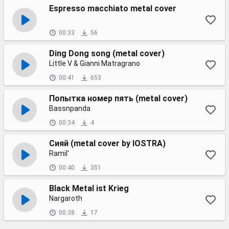
Espresso macchiato metal cover
00:33
56
Ding Dong song (metal cover)
Little V & Gianni Matragrano
00:41
653
Попытка номер пять (metal cover)
Bassnpanda
00:34
4
Сияй (metal cover by IOSTRA)
Ramil'
00:40
351
Black Metal ist Krieg
Nargaroth
00:38
17