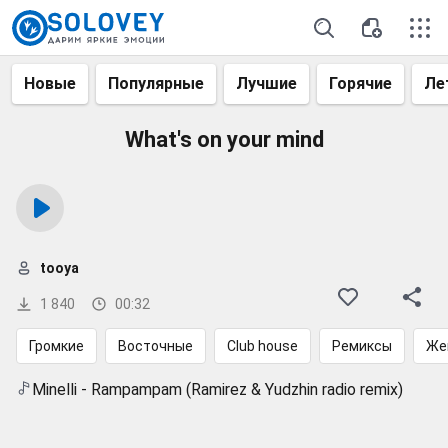
Новые
Популярные
Лучшие
Горячие
Ле
What's on your mind
tooya
1 840
00:32
Громкие
Восточные
Club house
Ремиксы
Же
Minelli - Rampampam (Ramirez & Yudzhin radio remix)