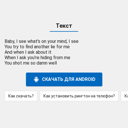
Текст
Baby, I see what's on your mind, I see
You try to find another lie for me
And when I ask about it
When I ask you're hiding from me
You shot me so damn well
СКАЧАТЬ ДЛЯ ANDROID
Как скачать?
Как установить рингтон на телефон?
К