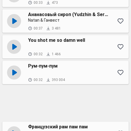
00:33
473
Ананасовый сироп (Yudzhin & Serg Shenon radio remix)
Natan & Ганвест
00:37
3 481
You shot me so damn well
00:32
1 466
Рум-пум-пум
00:32
393 004
Французский рам пам пам