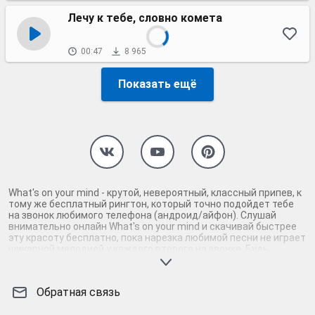
Лечу к тебе, словно комета
00:47
8 965
Показать ещё
What's on your mind - крутой, невероятный, классный припев, к
тому же бесплатный рингтон, который точно подойдет тебе
на звонок любимого телефона (андроид/айфон). Слушай
внимательно онлайн What's on your mind и скачивай быстрее
эту красоту бесплатно, пока нарезка любимой песни не играет
шикарной мелодией у каждого второго на звонке. Будь
первым, кто скачает бесплатно сей шедевр музыки и оценит
по достоинству гармоничное звучание припева What's on your
mind. Кроме того, ты можешь найти и скачать другую нарезку
Обратная связь
mp3 песни на звонок телефона, ну, или m4r мелодию на айфон
(iPhone). Уверены, ты не ошибся с выбором рингтона What's on