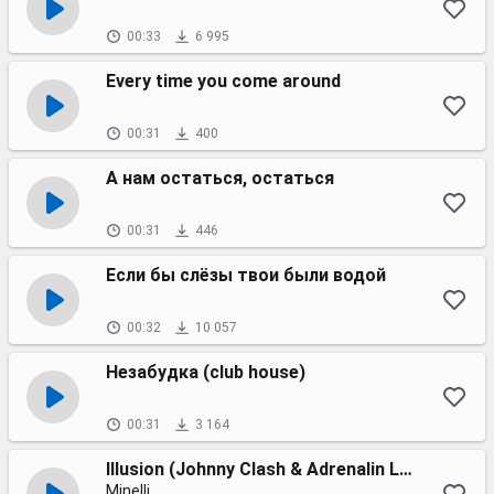
00:33
6 995
Every time you come around
00:31
400
А нам остаться, остаться
00:31
446
Если бы слёзы твои были водой
00:32
10 057
Незабудка (club house)
00:31
3 164
Illusion (Johnny Clash & Adrenalin Life radio edit)
Minelli