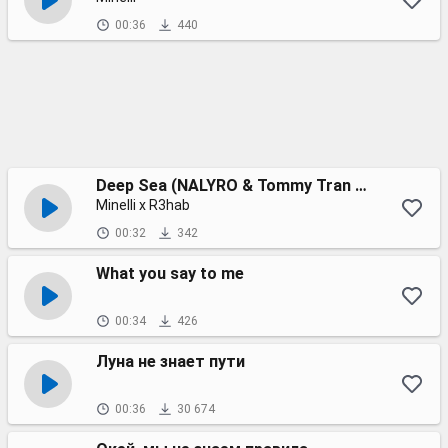
00:36
440
Deep Sea (NALYRO & Tommy Tran Remix)
Minelli x R3hab
00:32
342
What you say to me
00:34
426
Луна не знает пути
00:36
30 674