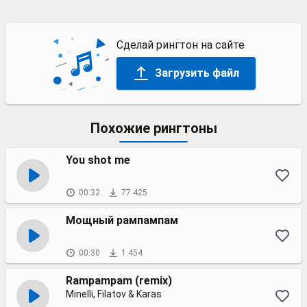
Сделай рингтон на сайте
Загрузить файл
Похожие рингтоны
You shot me
00:32
77 425
Мощный рампампам
00:30
1 454
Rampampam (remix)
Minelli, Filatov & Karas