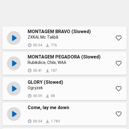
MONTAGEM BRAVO (Slowed)
ZXKAI, Mc Talibã
00:34
776
MONTAGEM PEGADORA (Slowed)
Rubikdice, Chilx, WAA
00:41
187
GLORY (Slowed)
Ogryzek
00:39
88
Come, lay me down
00:34
1 783