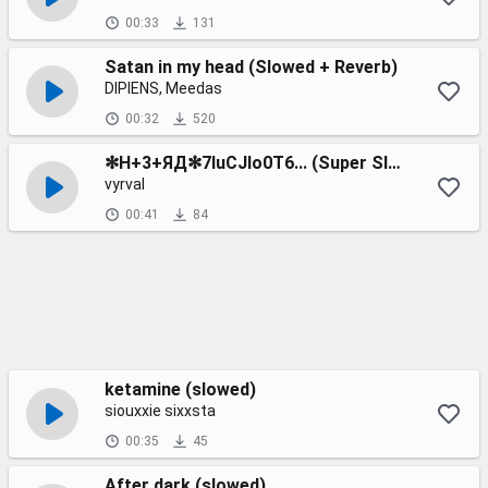
00:33
131
Satan in my head (Slowed + Reverb)
DIPIENS, Meedas
00:32
520
✻H+3+ЯД✻7luCJIo0T6... (Super Slowed)
vyrval
00:41
84
ketamine (slowed)
siouxxie sixxsta
00:35
45
After dark (slowed)