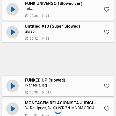
FUNK UNIVERSO (Slowed ver)
Irokz
00:36
21
Untitled #13 (Super Slowed)
glwzbll
00:32
33
FUNKED UP (slowed)
xxanteria, isq
00:38
211
MONTAGEM RELACIONISTA JUDICIAL (Super Slowed)
DJ Raulipues, DJ SILVER ZN, MC BM OFICIAL
00:31
176