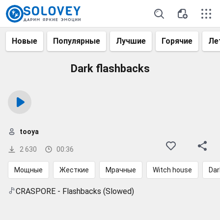
Новые
Популярные
Лучшие
Горячие
Ле
Dark flashbacks
tooya
2 630
00:36
Мощные
Жесткие
Мрачные
Witch house
Da
CRASPORE - Flashbacks (Slowed)