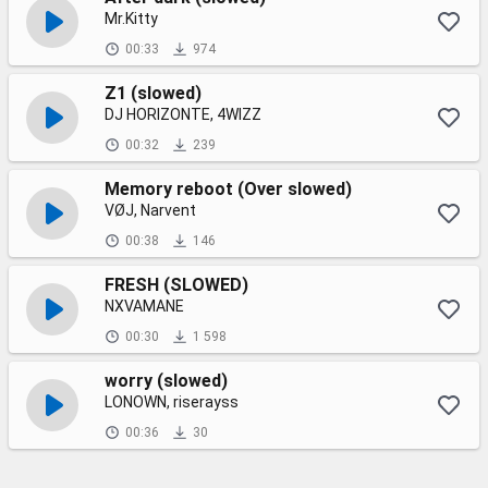
Mr.Kitty
00:33
974
Z1 (slowed)
DJ HORIZONTE, 4WIZZ
00:32
239
Memory reboot (Over slowed)
VØJ, Narvent
00:38
146
FRESH (SLOWED)
NXVAMANE
00:30
1 598
worry (slowed)
LONOWN, riserayss
00:36
30