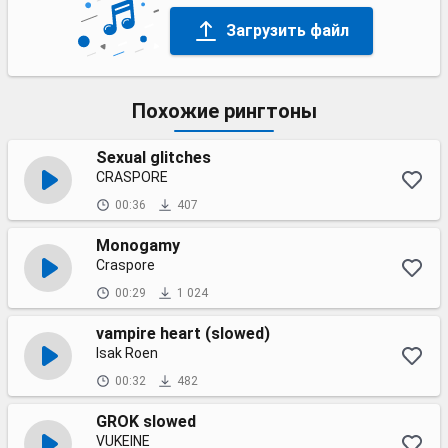
Загрузить файл
Похожие рингтоны
Sexual glitches
CRASPORE
00:36
407
Monogamy
Craspore
00:29
1 024
vampire heart (slowed)
Isak Roen
00:32
482
GROK slowed
VUKEINE