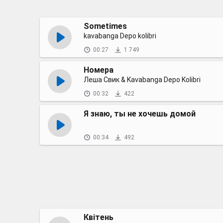
Sometimes
kavabanga Depo kolibri
00:27
1 749
Номера
Леша Свик & Kavabanga Depo Kolibri
00:32
422
Я знаю, ты не хочешь домой
00:34
492
Квітень