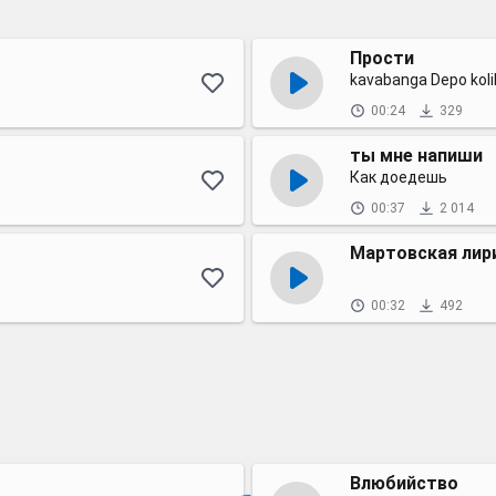
Прости
kavabanga Depo koli
00:24
329
ты мне напиши
Как доедешь
00:37
2 014
Мартовская лир
00:32
492
Влюбийство