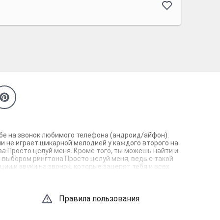
ебе на звонок любимого телефона (андроид/айфон).
и не играет шикарной мелодией у каждого второго на
ва Просто целуй меня. Кроме того, ты можешь найти и
с выбором рингтона Просто целуй меня, ведь с такой
и и звуки на звонок, которые зацепят тебя и всех
Правила пользования