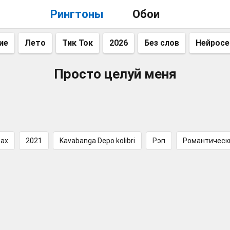
Рингтоны
Обои
ие
Лето
Тик Ток
2026
Без слов
Нейросе
Просто целуй меня
вах
2021
Kavabanga Depo kolibri
Рэп
Романтическ