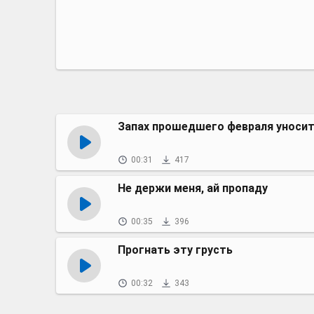
Запах прошедшего февраля уноси
00:31
417
Не держи меня, ай пропаду
00:35
396
Прогнать эту грусть
00:32
343