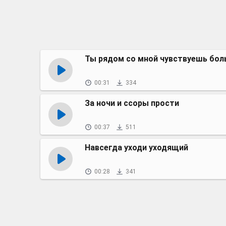
Ты рядом со мной чувствуешь бол
00:31
334
За ночи и ссоры прости
00:37
511
Навсегда уходи уходящий
00:28
341