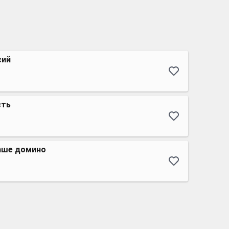
сий
сть
аше домино