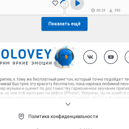
00:29
390
Показать ещё
припев, к тому же бесплатный рингтон, который точно подойдет т
чивай быстрее эту красоту бесплатно, пока нарезка любимой песн
евр музыки и оценит по достоинству гармоничное звучание припе
, ну, или m4r мелодию на айфон (iPhone). Уверены, ты не ошибся 
будет пропустить мелодию звонка. Соловей - mp3 и m4r композици
Политика конфиденциальности