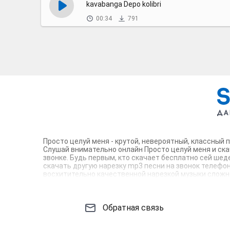
kavabanga Depo kolibri
00:34
791
Просто целуй меня - крутой, невероятный, классный 
Слушай внимательно онлайн Просто целуй меня и ска
звонке. Будь первым, кто скачает бесплатно сей шед
скачать другую нарезку mp3 песни на звонок телефона
восхитительно качественной нарезкой музыки сложно 
вокруг. Твой телефон достоин!
Обратная связь