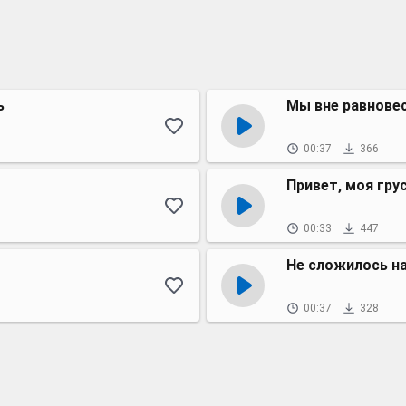
ь
Мы вне равнове
00:37
366
Привет, моя гру
00:33
447
Не сложилось н
00:37
328