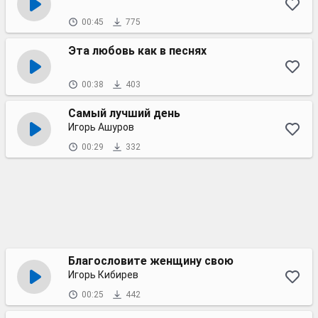
00:45
775
Эта любовь как в песнях
00:38
403
Самый лучший день
Игорь Ашуров
00:29
332
Благословите женщину свою
Игорь Кибирев
00:25
442