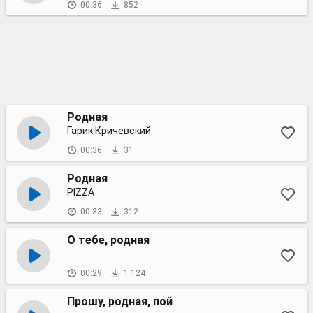
00:36
852
Родная
Гарик Кричевский
00:36
31
Родная
PIZZA
00:33
312
О тебе, родная
00:29
1 124
Прошу, родная, пой