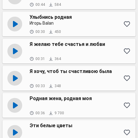
00:44
584
Улыбнись родная
Игорь Balan
00:30
450
Я желаю тебе счастья и любви
00:31
364
Я хочу, чтоб ты счастливою была
00:33
348
Родная жена, родная моя
00:36
9 700
Эти белые цветы