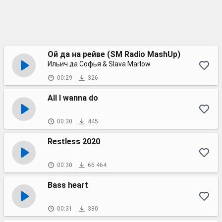
Ой да на рейве (SM Radio MashUp)
Ильич да Софья & Slava Marlow
00:29
326
All I wanna do
00:30
445
Restless 2020
00:30
66 464
Bass heart
00:31
380