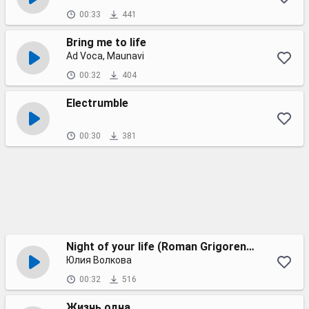
00:33
441
Bring me to life
Ad Voca, Maunavi
00:32
404
Electrumble
00:30
381
Night of your life (Roman Grigorenko remix)
Юлия Волкова
00:32
516
Жизнь одна