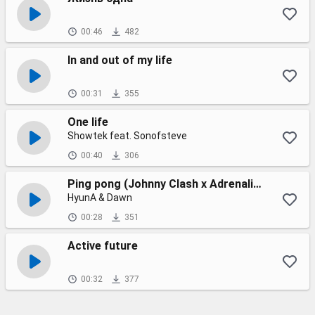
00:46
482
In and out of my life
00:31
355
One life
Showtek feat. Sonofsteve
00:40
306
Ping pong (Johnny Clash x Adrenalin Life remix)
HyunA & Dawn
00:28
351
Active future
00:32
377