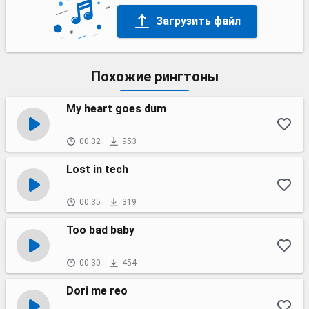
Загрузить файл
Похожие рингтоны
My heart goes dum
00:32
953
Lost in tech
00:35
319
Too bad baby
00:30
454
Dori me reo