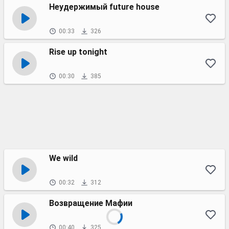
Неудержимый future house
00:33
326
Rise up tonight
00:30
385
We wild
00:32
312
Возвращение Мафии
00:40
325