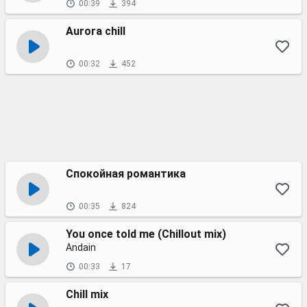
00:39
394
Aurora chill
00:32
452
Спокойная романтика
00:35
824
You once told me (Chillout mix)
Andain
00:33
17
Chill mix