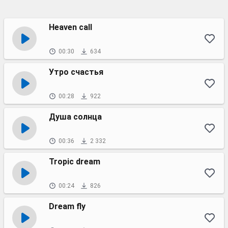
Heaven call
00:30
634
Утро счастья
00:28
922
Душа солнца
00:36
2 332
Tropic dream
00:24
826
Dream fly