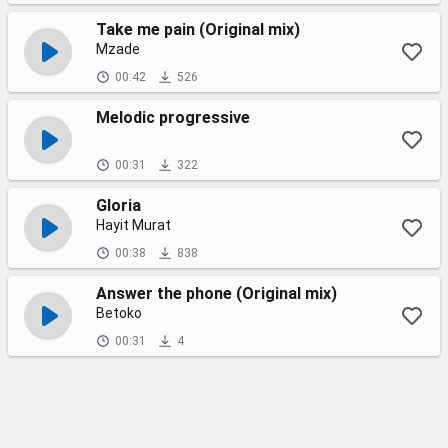
Take me pain (Original mix)
Mzade
00:42
526
Melodic progressive
00:31
322
Gloria
Hayit Murat
00:38
838
Answer the phone (Original mix)
Betoko
00:31
4