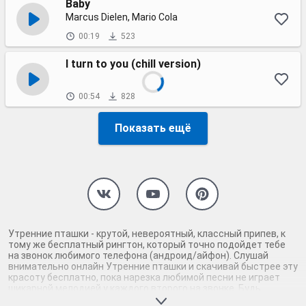
Baby
Marcus Dielen, Mario Cola
00:19
523
I turn to you (chill version)
00:54
828
Показать ещё
Утренние пташки - крутой, невероятный, классный припев, к
тому же бесплатный рингтон, который точно подойдет тебе
на звонок любимого телефона (андроид/айфон). Слушай
внимательно онлайн Утренние пташки и скачивай быстрее эту
красоту бесплатно, пока нарезка любимой песни не играет
шикарной мелодией у каждого второго на звонке. Будь
первым, кто скачает бесплатно сей шедевр музыки и оценит