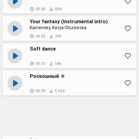
00:38
834
Your fantasy (Instrumental intro)
Kamensky, Katya Olszewska
00:33
339
Soft dance
00:33
546
Роскошный ☆
00:39
6 624