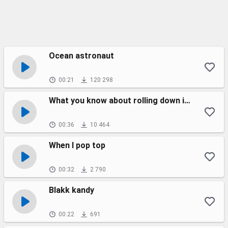
Ocean astronaut
00:21
120 298
What you know about rolling down in the deep?
00:36
10 464
When I pop top
00:32
2 790
Blakk kandy
00:22
691