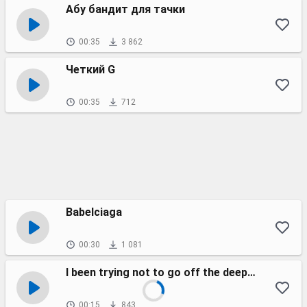
Абу бандит для тачки
00:35
3 862
Четкий G
00:35
712
Babelciaga
00:30
1 081
I been trying not to go off the deep end (remix №3)
00:15
843