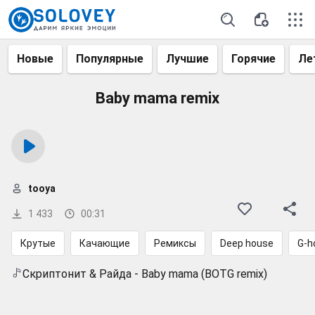
Новые
Популярные
Лучшие
Горячие
Ле
Baby mama remix
tooya
1 433
00:31
Крутые
Качающие
Ремиксы
Deep house
G-h
Скриптонит & Райда - Baby mama (BOTG remix)