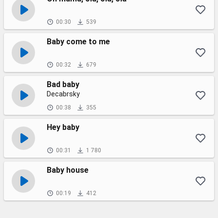
00:30
539
Baby come to me
00:32
679
Bad baby
Decabrsky
00:38
355
Hey baby
00:31
1 780
Baby house
00:19
412