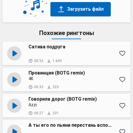
Загрузить файл
Похожие рингтоны
Сатива подруга
00:33
1 609
Провинция (BOTG remix)
4K
00:33
323
Говорила дорог (BOTG remix)
Azzi
00:27
331
А ты его по пьяни перестань вспоминать