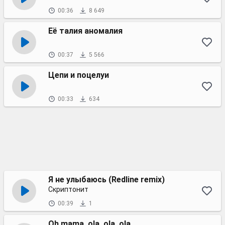
00:36
8 649
Её талия аномалия
00:37
5 566
Цепи и поцелуи
00:33
634
Я не улыбаюсь (Redline remix)
Скриптонит
00:39
1
Oh mama, ola, ola, ola