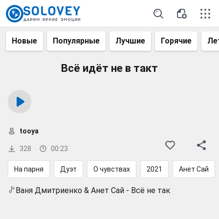
Новые
Популярные
Лучшие
Горячие
Ле
Всё идёт не в такт
tooya
328
00:23
На парня
Дуэт
О чувствах
2021
Анет Сай
Ваня Дмитриенко & Анет Сай - Всё не так