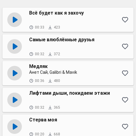
Всё будет как я захочу
00:33
423
Самые влюблённые друзья
00:32
372
Медляк
Анет Сай, Galibri & Mavik
00:36
480
Лифтами дыши, покидаем этажи
00:32
365
Стерва моя
00:20
668