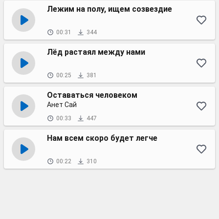
Лежим на полу, ищем созвездие
00:31
344
Лёд растаял между нами
00:25
381
Оставаться человеком
Анет Сай
00:33
447
Нам всем скоро будет легче
00:22
310