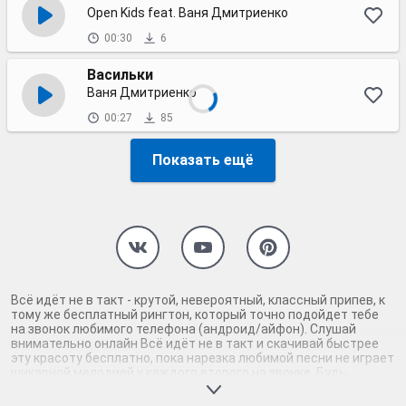
Open Kids feat. Ваня Дмитриенко
00:30
6
Васильки
Ваня Дмитриенко
00:27
85
Показать ещё
Всё идёт не в такт - крутой, невероятный, классный припев, к
тому же бесплатный рингтон, который точно подойдет тебе
на звонок любимого телефона (андроид/айфон). Слушай
внимательно онлайн Всё идёт не в такт и скачивай быстрее
эту красоту бесплатно, пока нарезка любимой песни не играет
шикарной мелодией у каждого второго на звонке. Будь
первым, кто скачает бесплатно сей шедевр музыки и оценит
по достоинству гармоничное звучание припева Всё идёт не в