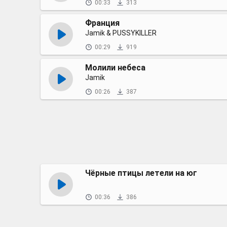
00:33
313
Франция
Jamik & PUSSYKILLER
00:29
919
Молили небеса
Jamik
00:26
387
Чёрные птицы летели на юг
00:36
386