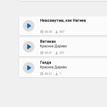
Невозмутим, как Нагиев
00:30
567
Ватикан
Красное Дерево
00:31
321
Галда
Красное Дерево
00:21
7