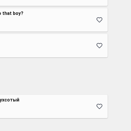
 that boy?
вухсотый