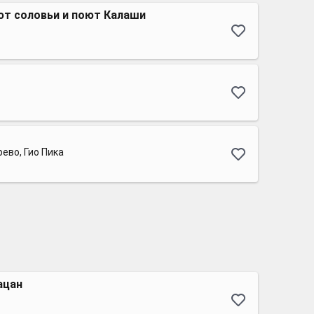
ют соловьи и поют Калаши
ево, Гио Пика
ацан