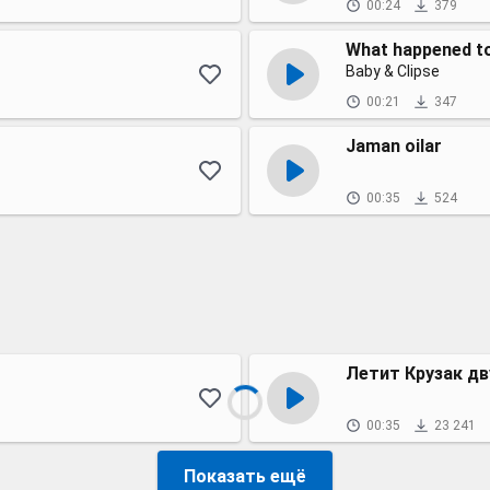
00:24
379
What happened to
Baby & Clipse
00:21
347
Jaman oilar
00:35
524
Летит Крузак д
00:35
23 241
Показать ещё