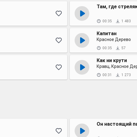
Там, где стреля
00:35
1 483
Капитан
Красное Дерево
00:35
57
Как ни крути
Кравц, Красное Дер
00:31
1 273
Он настоящий п