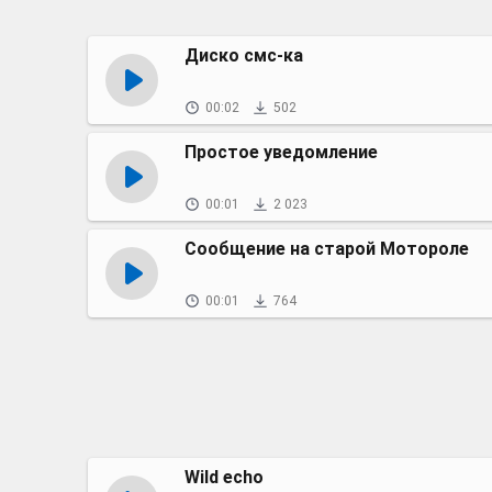
Диско смс-ка
00:02
502
Простое уведомление
00:01
2 023
Сообщение на старой Мотороле
00:01
764
Wild echo