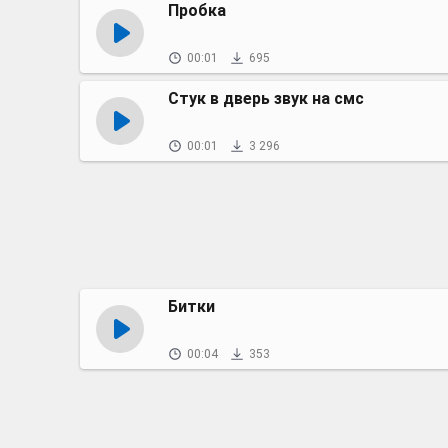
Пробка
00:01
695
Стук в дверь звук на смс
00:01
3 296
Битки
00:04
353