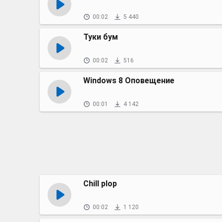
00:02
5 440
Туки бум
00:02
516
Windows 8 Оповещение
00:01
4 142
Chill plop
00:02
1 120