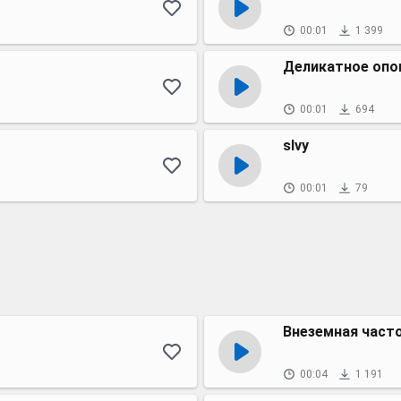
00:01
1 399
Деликатное опо
00:01
694
slvy
00:01
79
Внеземная част
00:04
1 191