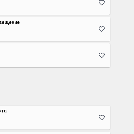
вещение
ота