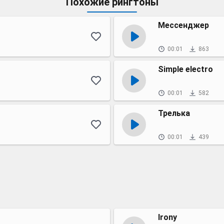
Похожие рингтоны
Мессенджер
00:01
863
Simple electro
00:01
582
Трелька
00:01
439
Irony