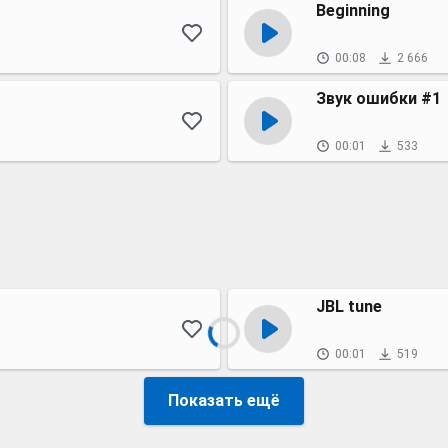
Beginning
00:08
2 666
Звук ошибки #1
00:01
533
JBL tune
00:01
519
Показать ещё