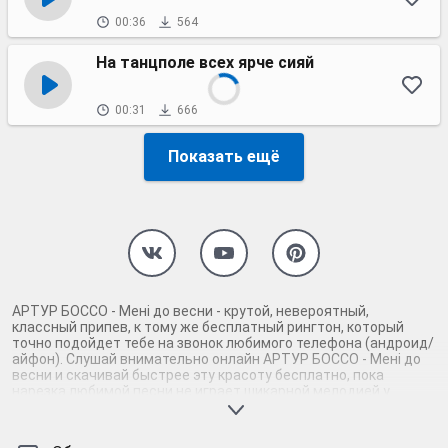
00:36
564
На танцполе всех ярче сияй
00:31
666
Показать ещё
АРТУР БОССО - Мені до весни - крутой, невероятный,
классный припев, к тому же бесплатный рингтон, который
точно подойдет тебе на звонок любимого телефона (андроид/
айфон). Слушай внимательно онлайн АРТУР БОССО - Мені до
весни и скачивай быстрее эту красоту бесплатно, пока
нарезка любимой песни не играет шикарной мелодией у
каждого второго на звонке. Будь первым, кто скачает
бесплатно сей шедевр музыки и оценит по достоинству
гармоничное звучание припева АРТУР БОССО - Мені до весни.