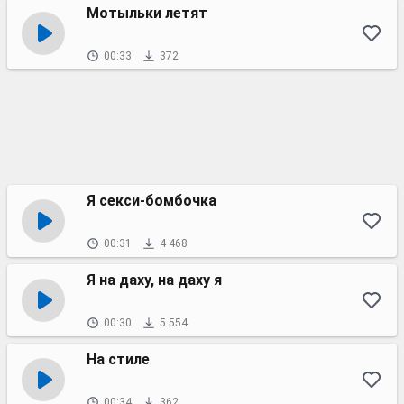
Мотыльки летят
00:33
372
Я секси-бомбочка
00:31
4 468
Я на даху, на даху я
00:30
5 554
На стиле
00:34
362