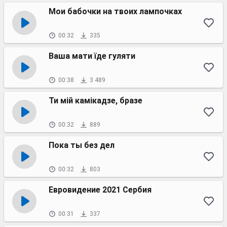
Мои бабочки на твоих лампочках
00:32
335
Ваша мати їде гуляти
00:38
3 489
Ти мій камікадзе, бразе
00:32
889
Пока ты без дел
00:32
803
Евровидение 2021 Сербия
00:31
337