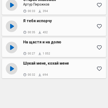
Артур Пирожков
00:33
394
Я тебя испорчу
00:35
432
На щастя и на долю
00:27
1 052
Шукай мене, кохай мене
00:32
694