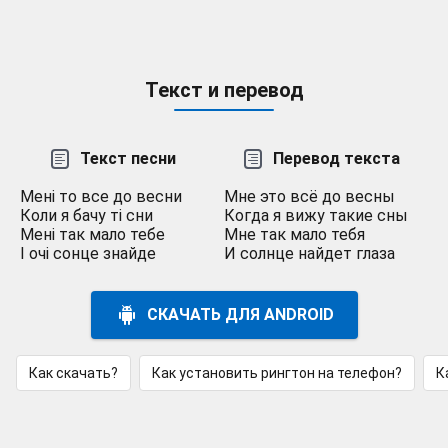
Текст и перевод
Текст песни
Перевод текста
Мені то все до весни
Мне это всё до весны
Коли я бачу ті сни
Когда я вижу такие сны
Мені так мало тебе
Мне так мало тебя
І очі сонце знайде
И солнце найдет глаза
СКАЧАТЬ ДЛЯ ANDROID
Как скачать?
Как установить рингтон на телефон?
К