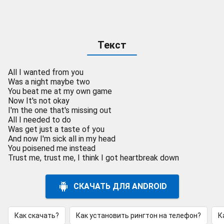
Текст
All I wanted from you
Was a night maybe two
You beat me at my own game
Now It's not okay
I'm the one that's missing out
All I needed to do
Was get just a taste of you
And now I'm sick all in my head
You poisened me instead
Trust me, trust me, I think I got heartbreak down
СКАЧАТЬ ДЛЯ ANDROID
Как скачать?
Как установить рингтон на телефон?
К