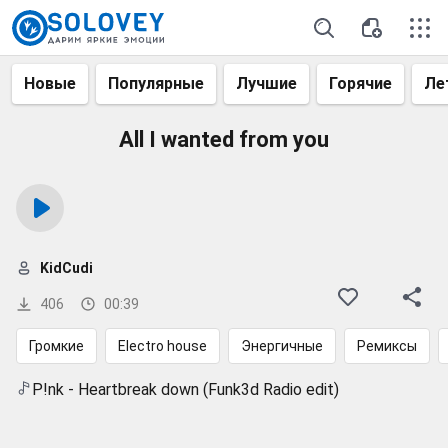
Новые
Популярные
Лучшие
Горячие
Ле
All I wanted from you
KidCudi
406
00:39
Громкие
Electro house
Энергичные
Ремиксы
P!nk - Heartbreak down (Funk3d Radio edit)