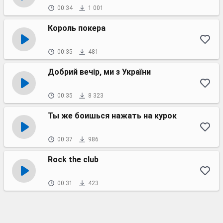
00:34
1 001
Король покера
00:35
481
Добрий вечір, ми з України
00:35
8 323
Ты же боишься нажать на курок
00:37
986
Rock the club
00:31
423