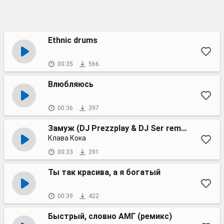
Ethnic drums
00:35
566
Влюбляюсь
00:36
397
Замуж (DJ Prezzplay & DJ Ser remix)
Клава Кока
00:33
391
Ты так красива, а я богатый
00:39
422
Быстрый, словно АМГ (ремикс)