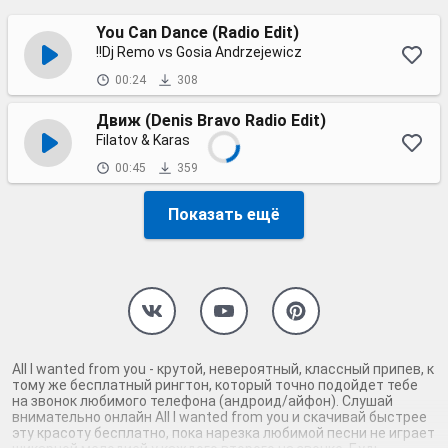
You Can Dance (Radio Edit)
!!Dj Remo vs Gosia Andrzejewicz
00:24
308
Движ (Denis Bravo Radio Edit)
Filatov & Karas
00:45
359
Показать ещё
All I wanted from you - крутой, невероятный, классный припев, к
тому же бесплатный рингтон, который точно подойдет тебе
на звонок любимого телефона (андроид/айфон). Слушай
внимательно онлайн All I wanted from you и скачивай быстрее
эту красоту бесплатно, пока нарезка любимой песни не играет