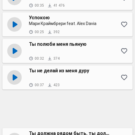
00:35
41 476
Успокою
Мари Краймбрери feat. Alex Davia
00:25
392
Ты полюби меня пьяную
00:32
374
Ты не делай из меня дуру
00:37
423
Ты должна рядом быть, ты должна всё простить