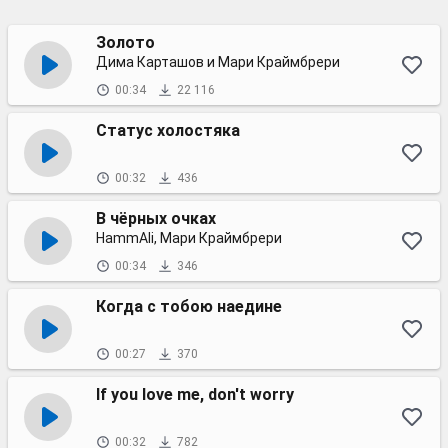
Золото
Дима Карташов и Мари Краймбрери
00:34
22 116
Статус холостяка
00:32
436
В чёрных очках
HammAli, Мари Краймбрери
00:34
346
Когда с тобою наедине
00:27
370
If you love me, don't worry
00:32
782