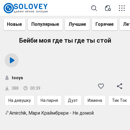
Новые
Популярные
Лучшие
Горячие
Ле
Бейби моя где ты где ты стой
tooya
388
00:39
На девушку
На парня
Дуэт
Измена
Тик Ток
Amirchik, Мари Краймбрери - Не домой