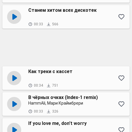
Станем хитом всех дискотек
00:33
566
Как треки с кассет
00:34
751
В чёрных очках (Index-1 remix)
HammAli, Мари Краймбрери
00:33
326
If you love me, don't worry