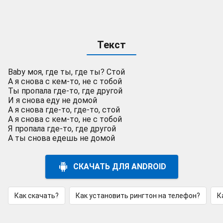
Текст
Baby моя, где ты, где ты? Стой
А я снова с кем-то, не с тобой
Ты пропала где-то, где другой
И я снова еду не домой
А я снова где-то, где-то, стой
А я снова с кем-то, не с тобой
Я пропала где-то, где другой
А ты снова едешь не домой
СКАЧАТЬ ДЛЯ ANDROID
Как скачать?
Как установить рингтон на телефон?
К