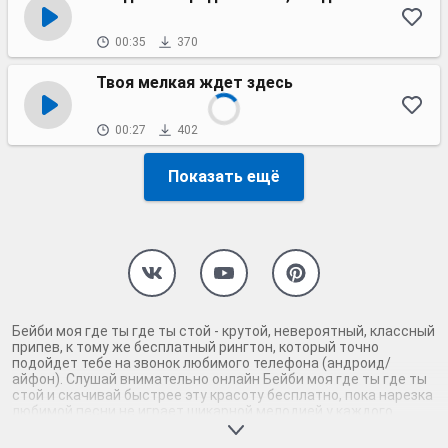
00:35
370
Твоя мелкая ждет здесь
00:27
402
Показать ещё
Бейби моя где ты где ты стой - крутой, невероятный, классный
припев, к тому же бесплатный рингтон, который точно
подойдет тебе на звонок любимого телефона (андроид/
айфон). Слушай внимательно онлайн Бейби моя где ты где ты
стой и скачивай быстрее эту красоту бесплатно, пока нарезка
любимой песни не играет шикарной мелодией у каждого
второго на звонке. Будь первым, кто скачает бесплатно сей
шедевр музыки и оценит по достоинству гармоничное