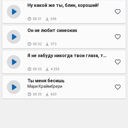
Ну какой же ты, блин, хороший!
00:31
636
Он не любит синеоких
00:32
373
Я не забуду никогда твои глаза, твою улыбку
00:33
4 259
Ты меня бесишь
Мари Краймбрери
00:33
603