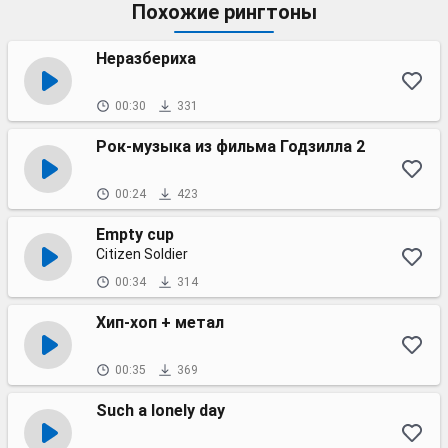
Похожие рингтоны
Неразбериха
00:30
331
Рок-музыка из фильма Годзилла 2
00:24
423
Empty cup
Citizen Soldier
00:34
314
Хип-хоп + метал
00:35
369
Such a lonely day