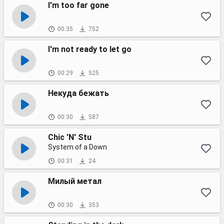
I'm too far gone
00:35
752
I'm not ready to let go
00:29
525
Некуда бежать
00:30
587
Chic 'N' Stu
System of a Down
00:31
24
Милый метал
00:30
353