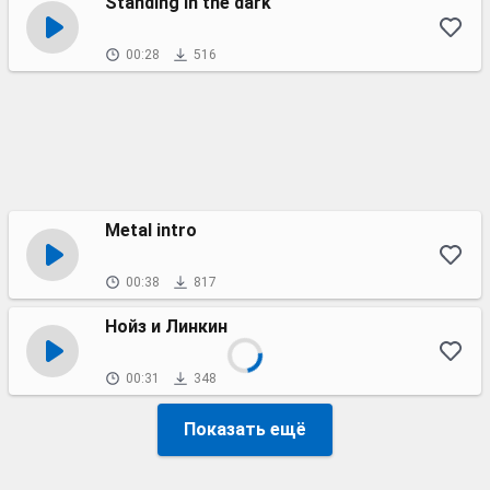
Standing in the dark
00:28
516
Metal intro
00:38
817
Нойз и Линкин
00:31
348
Показать ещё