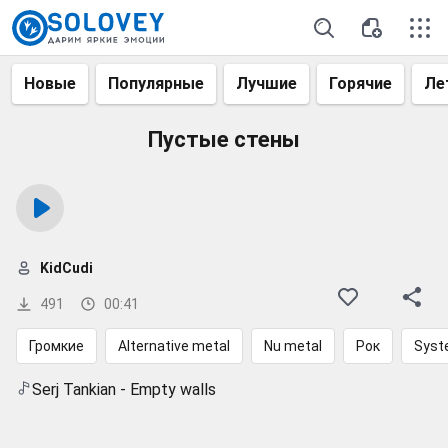
Новые
Популярные
Лучшие
Горячие
Ле
Пустые стены
KidCudi
491
00:41
Громкие
Alternative metal
Nu metal
Рок
Syst
Serj Tankian - Empty walls