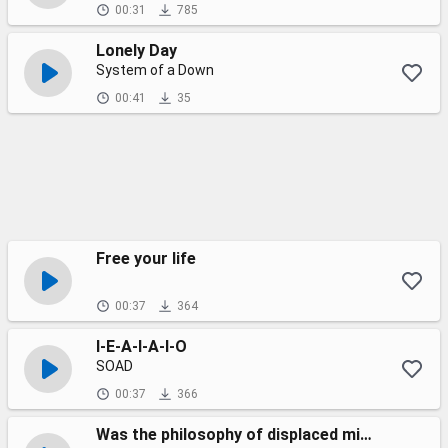
00:31
785
Lonely Day
System of a Down
00:41
35
Free your life
00:37
364
I-E-A-I-A-I-O
SOAD
00:37
366
Was the philosophy of displaced minds