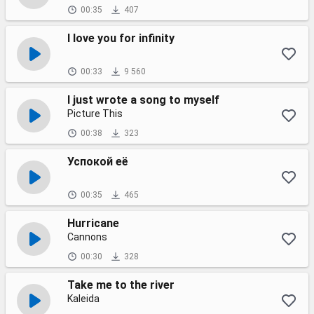
00:35
407
I love you for infinity
00:33
9 560
I just wrote a song to myself
Picture This
00:38
323
Успокой её
00:35
465
Hurricane
Cannons
00:30
328
Take me to the river
Kaleida