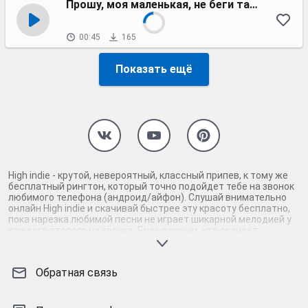
Прошу, моя маленькая, не беги так далече
00:45
165
Показать ещё
High indie - крутой, невероятный, классный припев, к тому же
бесплатный рингтон, который точно подойдет тебе на звонок
любимого телефона (андроид/айфон). Слушай внимательно
онлайн High indie и скачивай быстрее эту красоту бесплатно,
пока нарезка любимой песни не играет шикарной мелодией у
каждого второго на звонке. Будь первым, кто скачает
бесплатно сей шедевр музыки и оценит по достоинству
гармоничное звучание припева High indie. Кроме того, ты
можешь найти и скачать другую нарезку mp3 песни на звонок
Обратная связь
телефона, ну, или m4r мелодию на айфон (iPhone). Уверены, ты
не ошибся с выбором рингтона High indie, ведь с такой
восхитительно качественной нарезкой музыки сложно будет
пропустить мелодию звонка. Соловей - mp3 и m4r композиции