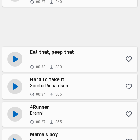
00:27
240
Eat that, peep that
00:33
380
Hard to fake it
Sorcha Richardson
00:34
306
4Runner
Brenn!
00:27
355
Mama's boy