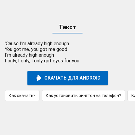
Текст
'Cause I'm already high enough
You got me, you got me good
I'm already high enough
I only, I only, I only got eyes for you
СКАЧАТЬ ДЛЯ ANDROID
Как скачать?
Как установить рингтон на телефон?
К