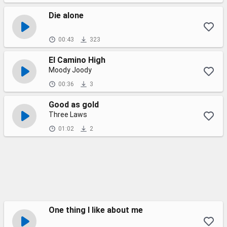
Die alone
00:43
323
El Camino High
Moody Joody
00:36
3
Good as gold
Three Laws
01:02
2
One thing I like about me