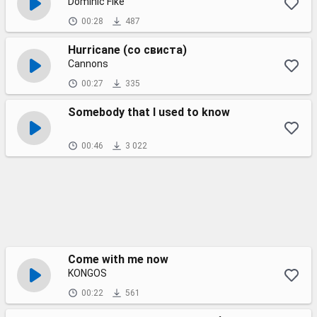
Dominic Fike
00:28
487
Hurricane (со свиста)
Cannons
00:27
335
Somebody that I used to know
00:46
3 022
Come with me now
KONGOS
00:22
561