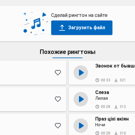
Сделай рингтон на сайте
Загрузить файл
Похожие рингтоны
Звонок от бывш
00:33
321
Слеза
Лилая
00:28
312
Праз ціхі акіян
Ночи
00:28
310