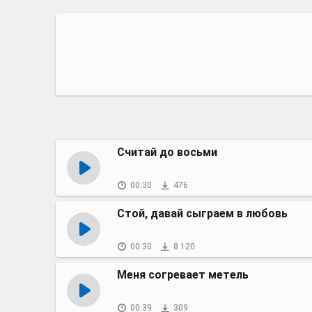
Считай до восьми
00:30
476
Стой, давай сыграем в любовь
00:30
8 120
Меня согревает метель
00:39
309