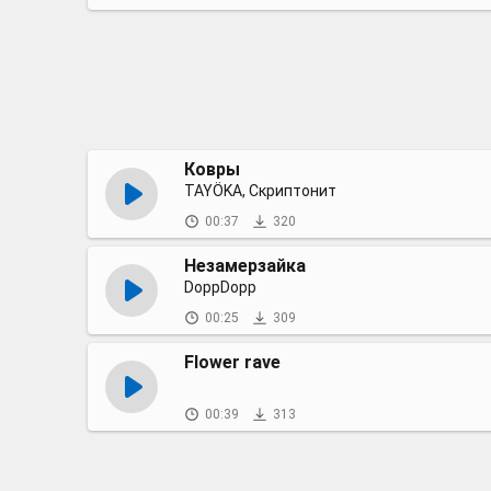
Ковры
TAYÖKA, Скриптонит
00:37
320
Незамерзайка
DoppDopp
00:25
309
Flower rave
00:39
313