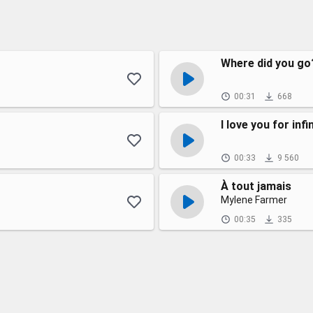
Where did you go
00:31
668
I love you for infi
00:33
9 560
À tout jamais
Mylene Farmer
00:35
335