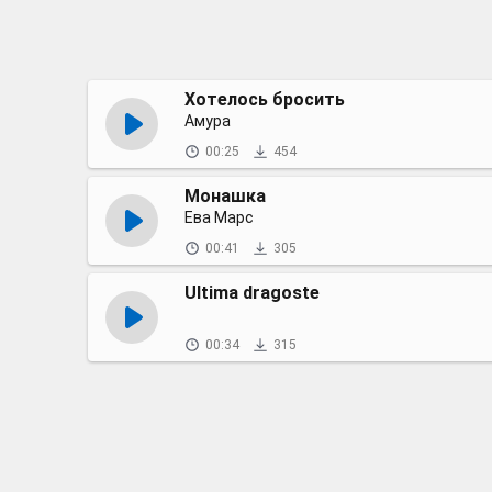
Хотелось бросить
Амура
00:25
454
Монашка
Ева Марс
00:41
305
Ultima dragoste
00:34
315