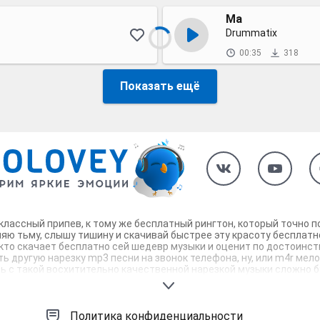
Ма
Drummatix
00:35
318
Показать ещё
 классный припев, к тому же бесплатный рингтон, который точно 
яю тьму, слышу тишину и скачивай быстрее эту красоту бесплатн
 кто скачает бесплатно сей шедевр музыки и оценит по достоинс
ь другую нарезку mp3 песни на звонок телефона, ну, или m4r мело
дь с такой восхитительно качественной нарезкой музыки сложно б
ебя и всех вокруг. Твой телефон достоин!
Политика конфиденциальности