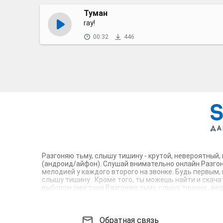
Туман
ray!
00:32
446
Разгоняю тьму, слышу тишину - крутой, невероятный,
(андроид/айфон). Слушай внимательно онлайн Разгон
мелодией у каждого второго на звонке. Будь первым,
слышу тишину . Кроме того, ты можешь найти и скачат
выбором рингтона Разгоняю тьму, слышу тишину , ве
m4r композиции и звуки на звонок, которые зацепят т
Обратная связь