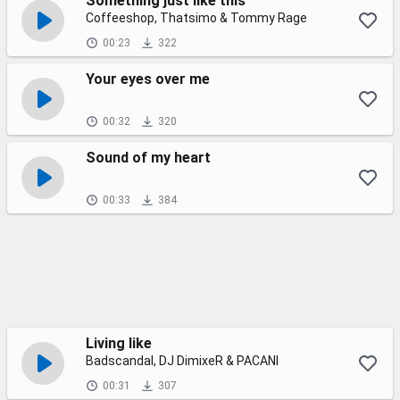
Something just like this
Coffeeshop, Thatsimo & Tommy Rage
00:23
322
Your eyes over me
00:32
320
Sound of my heart
00:33
384
Living like
Badscandal, DJ DimixeR & PACANI
00:31
307