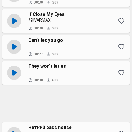
00:30
309
If Close My Eyes
??!!VARMAX
00:30
309
Can't let you go
00:27
309
They won't let us
00:38
609
Четкий bass house