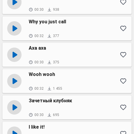
00:30
938
Why you just call
00:32
377
Аха аха
00:30
375
Wooh wooh
00:32
1 455
Зачетный клубняк
00:30
695
I like it!