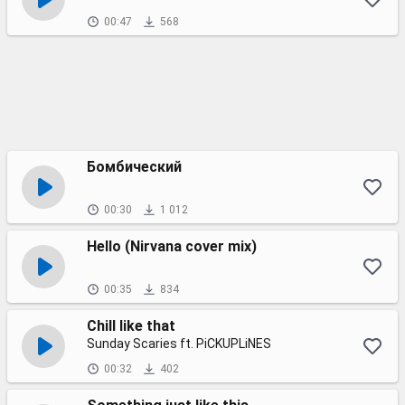
00:47
568
Бомбический
00:30
1 012
Hello (Nirvana cover mix)
00:35
834
Chill like that
Sunday Scaries ft. PiCKUPLiNES
00:32
402