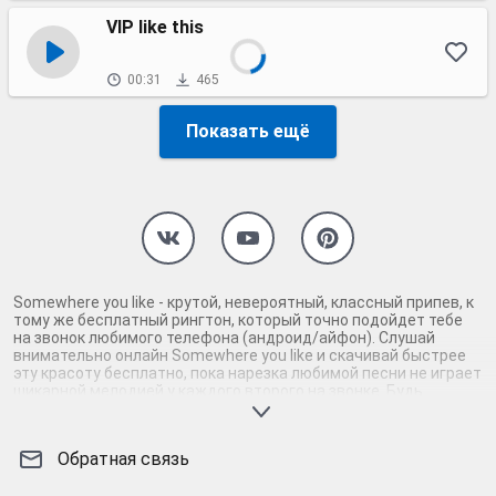
VIP like this
00:31
465
Показать ещё
Somewhere you like - крутой, невероятный, классный припев, к
тому же бесплатный рингтон, который точно подойдет тебе
на звонок любимого телефона (андроид/айфон). Слушай
внимательно онлайн Somewhere you like и скачивай быстрее
эту красоту бесплатно, пока нарезка любимой песни не играет
шикарной мелодией у каждого второго на звонке. Будь
первым, кто скачает бесплатно сей шедевр музыки и оценит
по достоинству гармоничное звучание припева Somewhere
you like. Кроме того, ты можешь найти и скачать другую
Обратная связь
нарезку mp3 песни на звонок телефона, ну, или m4r мелодию
на айфон (iPhone). Уверены, ты не ошибся с выбором рингтона