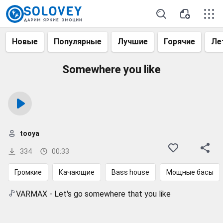
Новые
Популярные
Лучшие
Горячие
Ле
Somewhere you like
tooya
334
00:33
Громкие
Качающие
Bass house
Мощные басы
VARMAX - Let's go somewhere that you like