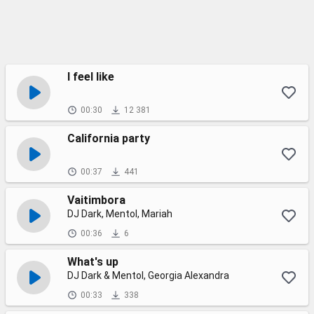
I feel like
00:30
12 381
California party
00:37
441
Vaitimbora
DJ Dark, Mentol, Mariah
00:36
6
What's up
DJ Dark & Mentol, Georgia Alexandra
00:33
338