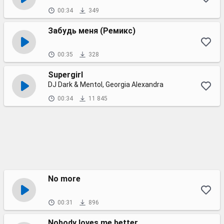
00:34
349
Забудь меня (Ремикс)
00:35
328
Supergirl
DJ Dark & Mentol, Georgia Alexandra
00:34
11 845
No more
00:31
896
Nobody loves me better