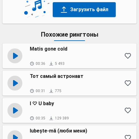
Загрузить файл
Похожие рингтоны
Matis gone cold
00:36
5 493
Тот самый астронавт
00:31
775
I ♡ U baby
00:35
129 389
Iubește-mă (люби меня)