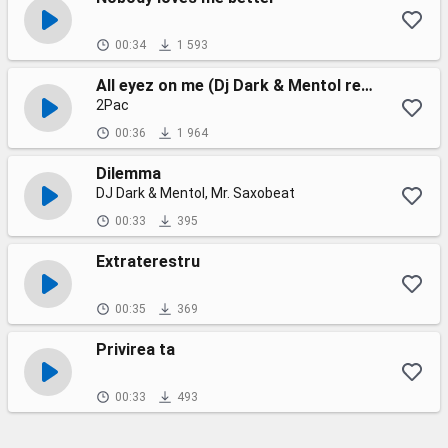
00:34
1 593
All eyez on me (Dj Dark & Mentol remix)
2Pac
00:36
1 964
Dilemma
DJ Dark & Mentol, Mr. Saxobeat
00:33
395
Extraterestru
00:35
369
Privirea ta
00:33
493