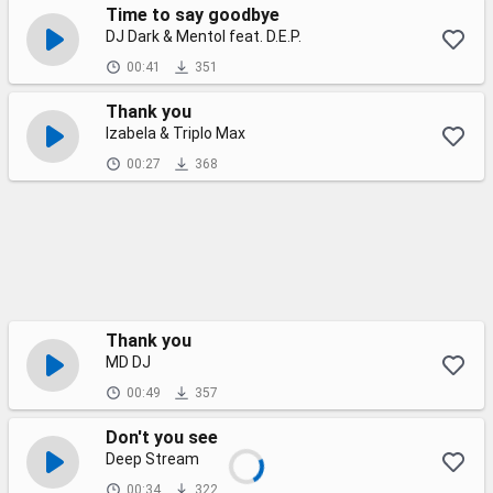
Time to say goodbye
DJ Dark & Mentol feat. D.E.P.
00:41
351
Thank you
Izabela & Triplo Max
00:27
368
Thank you
MD DJ
00:49
357
Don't you see
Deep Stream
00:34
322