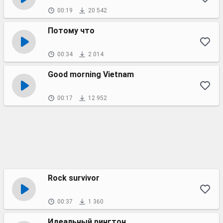
00:19
20 542
Потому что
00:34
2 014
Good morning Vietnam
00:17
12 952
Rock survivor
00:37
1 360
Идеальный рингтон