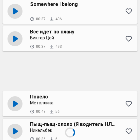
Somewhere I belong
00:37
406
Всё идет по плану
Виктор Цой
00:37
493
Повело
Металлика
00:43
56
Пыщ-пыщ-ололо (Я водитель НЛО), но это "кантри" (SUNO AI)
Никельбэк
00:36
6