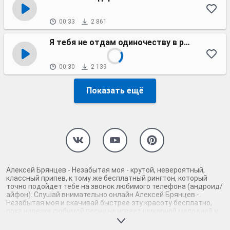
00:33
2 861
Я тебя не отдам одиночеству в руки
00:30
2 139
Показать ещё
Алексей Брянцев - Незабытая моя - крутой, невероятный,
классный припев, к тому же бесплатный рингтон, который
точно подойдет тебе на звонок любимого телефона (андроид/
айфон). Слушай внимательно онлайн Алексей Брянцев -
Незабытая моя и скачивай быстрее эту красоту бесплатно,
пока нарезка любимой песни не играет шикарной мелодией у
каждого второго на звонке. Будь первым, кто скачает
бесплатно сей шедевр музыки и оценит по достоинству