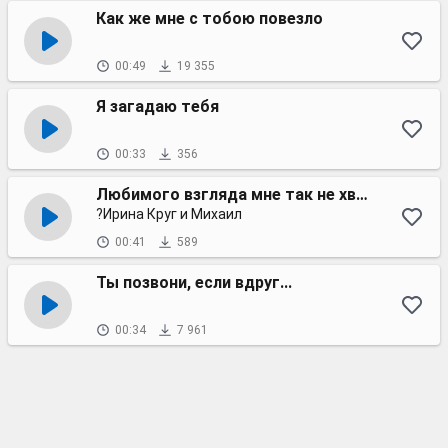
Как же мне с тобою повезло
00:49
19 355
Я загадаю тебя
00:33
356
Любимого взгляда мне так не хватает
?Ирина Круг и Михаил
00:41
589
Ты позвони, если вдруг...
00:34
7 961