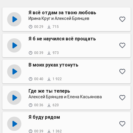
Я всё отдам за твою любовь
Ирина Круг и Алексей Брянцев
00:29
715
Я б не научился всё прощать
00:39
973
В моих руках утонуть
00:40
1 922
Где же ты теперь
Алексей Брянцев и Елена Касьянова
00:36
620
Я буду рядом
00:39
1 362