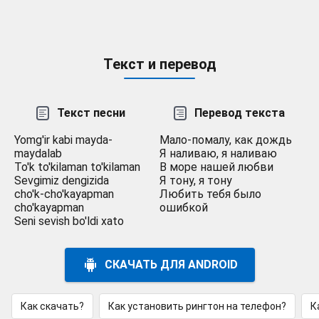
Текст и перевод
Текст песни
Перевод текста
Yomg'ir kabi mayda-
Мало-помалу, как дождь
maydalab
Я наливаю, я наливаю
To'k to'kilaman to'kilaman
В море нашей любви
Sevgimiz dengizida
Я тону, я тону
cho'k-cho'kayapman
Любить тебя было
cho'kayapman
ошибкой
Seni sevish bo'ldi xato
СКАЧАТЬ ДЛЯ ANDROID
Как скачать?
Как установить рингтон на телефон?
К