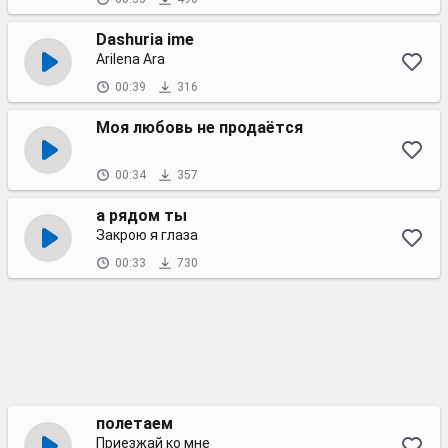
Dashuria ime
Arilena Ara
00:39
316
Моя любовь не продаётся
00:34
357
а рядом ты
Закрою я глаза
00:33
730
полетаем
Приезжай ко мне