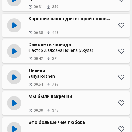
00:31
350
Хорошие слова для второй половинки
00:35
448
Самолёты-поезда
Фактор 2, Оксана Почепа (Акула)
00:42
321
Лелеки
Yuliya Roznen
00:54
786
Мы были искренни
00:38
375
Это больше чем любовь