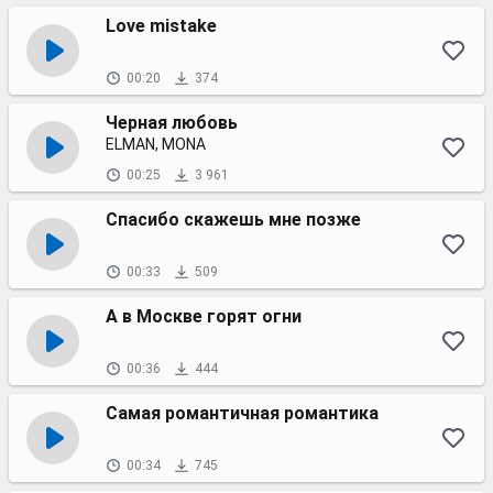
Love mistake
00:20
374
Черная любовь
ELMAN, MONA
00:25
3 961
Спасибо скажешь мне позже
00:33
509
А в Москве горят огни
00:36
444
Самая романтичная романтика
00:34
745