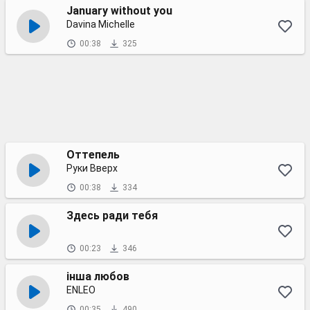
January without you
Davina Michelle
00:38
325
Оттепель
Руки Вверх
00:38
334
Здесь ради тебя
00:23
346
інша любов
ENLEO
00:35
490