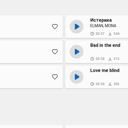
Истерика
ELMAN, MONA
00:37
944
Bad in the end
00:38
315
Love me blind
00:30
306