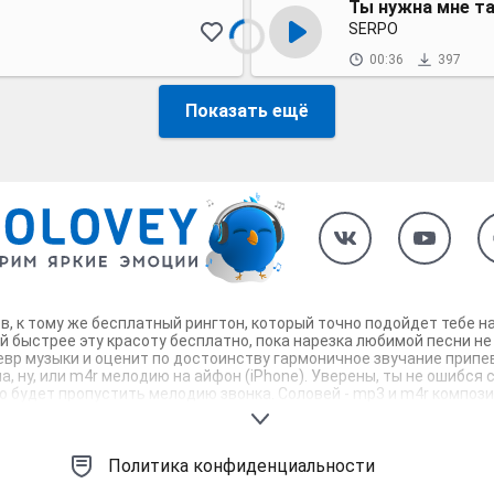
Ты нужна мне т
SERPO
00:36
397
Показать ещё
пев, к тому же бесплатный рингтон, который точно подойдет тебе 
й быстрее эту красоту бесплатно, пока нарезка любимой песни не
евр музыки и оценит по достоинству гармоничное звучание припев
, ну, или m4r мелодию на айфон (iPhone). Уверены, ты не ошибся с
будет пропустить мелодию звонка. Соловей - mp3 и m4r композици
Политика конфиденциальности