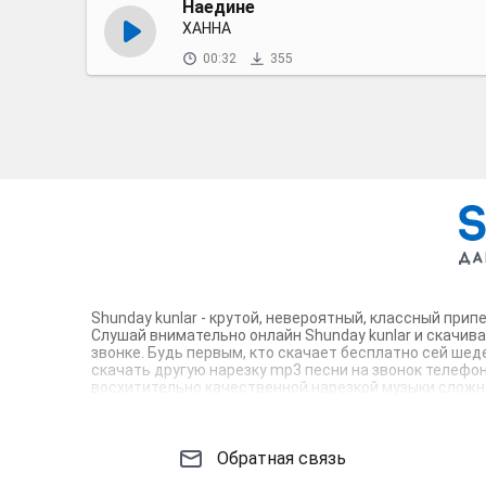
Наедине
ХАННА
00:32
355
Shunday kunlar - крутой, невероятный, классный при
Слушай внимательно онлайн Shunday kunlar и скачива
звонке. Будь первым, кто скачает бесплатно сей шед
скачать другую нарезку mp3 песни на звонок телефона
восхитительно качественной нарезкой музыки сложно 
вокруг. Твой телефон достоин!
Обратная связь