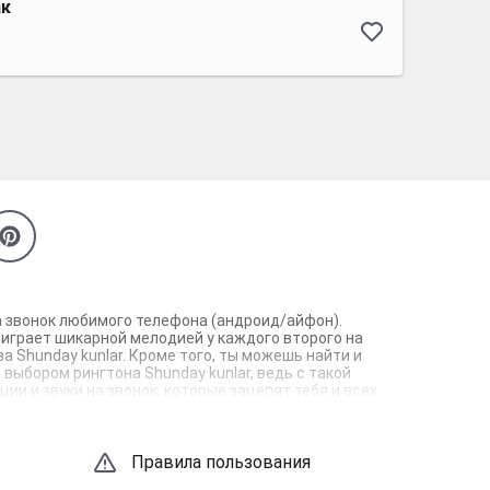
ак
на звонок любимого телефона (андроид/айфон).
 играет шикарной мелодией у каждого второго на
а Shunday kunlar. Кроме того, ты можешь найти и
 выбором рингтона Shunday kunlar, ведь с такой
и и звуки на звонок, которые зацепят тебя и всех
Правила пользования