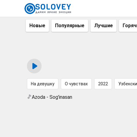
Новые
Популярные
Лучшие
Горяч
На девушку
О чувствах
2022
Узбекск
Azoda - Sog'inasan