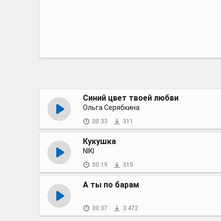
Синий цвет твоей любви
Ольга Серябкина
00:33
311
Кукушка
NIKI
00:19
315
А ты по барам
00:37
3 472