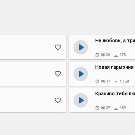
Не любовь, а тр
00:36
375
Новая гармония
00:44
1 158
Красиво тебя л
00:37
359