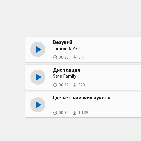
Везувий
Timran & Zell
00:26
311
Дистанция
5sta Family
00:32
323
Где нет никаких чувств
00:30
1 139