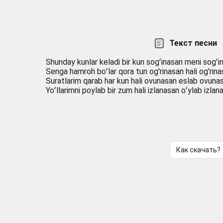
Текст песни
Shunday kunlar keladi bir kun sogʻinasan meni sogʻi
Senga hamroh boʻlar qora tun og'rinasan hali og'rin
Suratlarim qarab har kun hali ovunasan eslab ovuna
Yoʻllarimni poylab bir zum hali izlanasan oʻylab izlan
Как скачать?