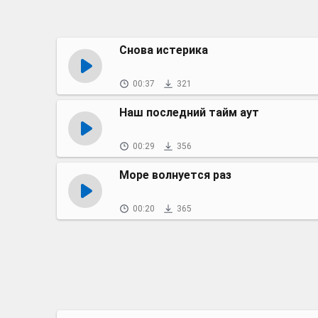
Снова истерика
00:37
321
Наш последний тайм аут
00:29
356
Море волнуется раз
00:20
365