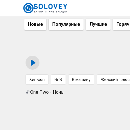
Новые
Популярные
Лучшие
Горяч
Хип-хоп
RnB
В машину
Женский голос
One Two - Ночь