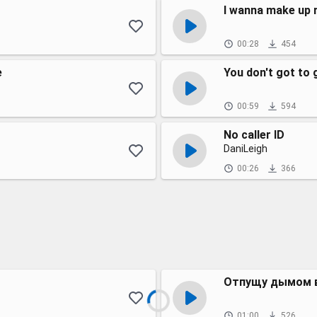
I wanna make up 
00:28
454
е
You don't got to 
00:59
594
No caller ID
DaniLeigh
00:26
366
Отпущу дымом в
01:00
526