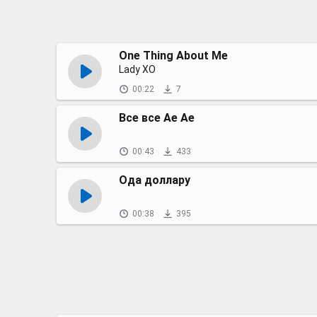
One Thing About Me
Lady XO
00:22
7
Все все Ае Ае
00:43
433
Ода доллару
00:38
395