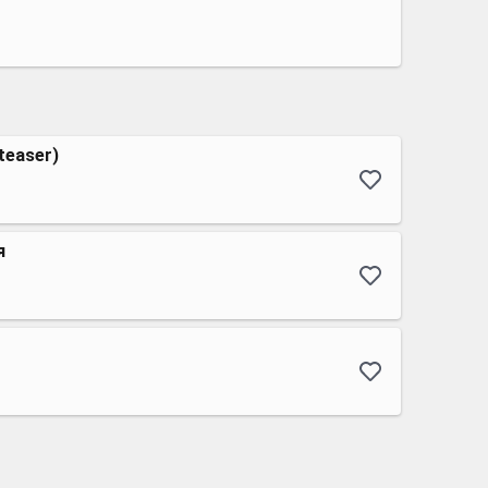
teaser)
я