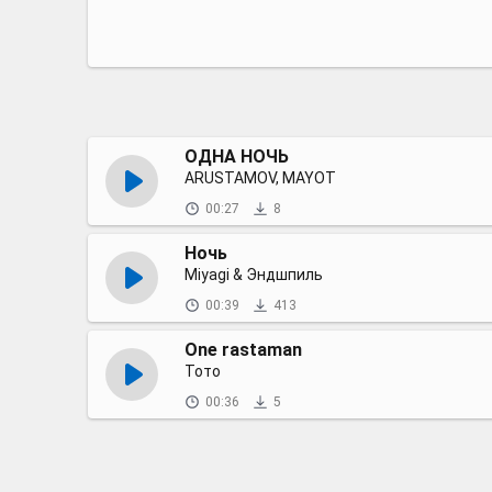
ОДНА НОЧЬ
ARUSTAMOV, MAYOT
00:27
8
Ночь
Miyagi & Эндшпиль
00:39
413
One rastaman
Тото
00:36
5