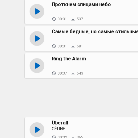
Проткнем спицами небо
00:31
537
Самые бедные, но самые стильны
00:31
681
Ring the Alarm
00:37
643
Überall
CÉLINE
00:32
365