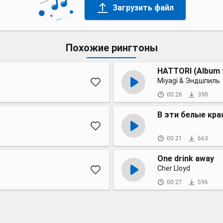
Загрузить файл
Похожие рингтоны
HATTORI (Album 
Miyagi & Эндшпиль
00:26
390
В эти белые кра
00:21
663
One drink away
Cher Lloyd
00:27
596