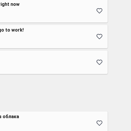
right now
go to work!
 облака