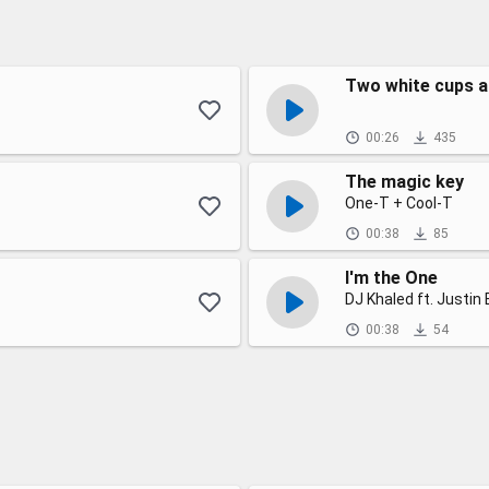
Two white cups an
00:26
435
The magic key
One-T + Cool-T
00:38
85
I'm the One
DJ Khaled ft. Justin
00:38
54