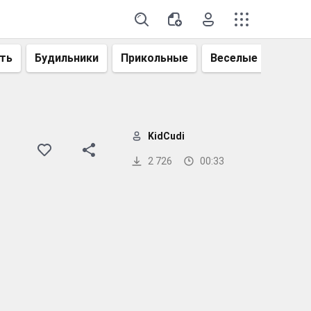
ть
Будильники
Прикольные
Веселые
Смеш
KidCudi
2 726
00:33