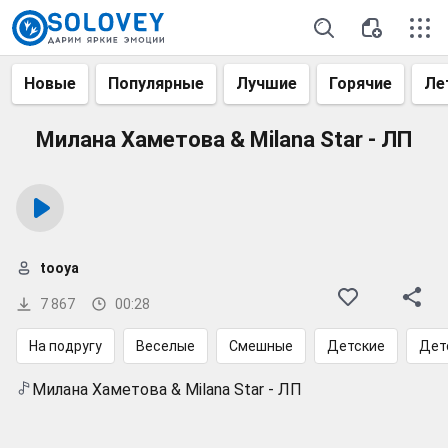
Новые
Популярные
Лучшие
Горячие
Ле
Милана Хаметова & Milana Star - ЛП
tooya
7 867
00:28
На подругу
Веселые
Смешные
Детские
Дет
Милана Хаметова & Milana Star - ЛП