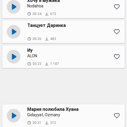
Хочу я мужика
Nodahsa
00:34
673
Танцует Даринка
00:26
483
Иу
ALON
00:23
1 187
Мария полюбила Хуана
Gidayyat, Ozmany
00:31
312