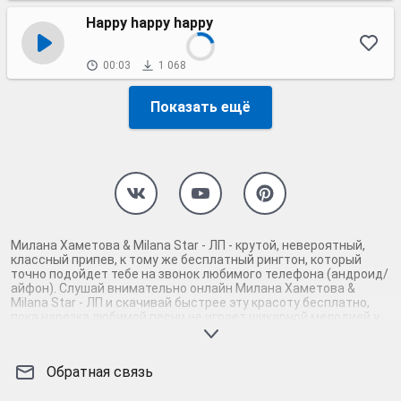
Happy happy happy
00:03
1 068
Показать ещё
Милана Хаметова & Milana Star - ЛП - крутой, невероятный,
классный припев, к тому же бесплатный рингтон, который
точно подойдет тебе на звонок любимого телефона (андроид/
айфон). Слушай внимательно онлайн Милана Хаметова &
Milana Star - ЛП и скачивай быстрее эту красоту бесплатно,
пока нарезка любимой песни не играет шикарной мелодией у
каждого второго на звонке. Будь первым, кто скачает
бесплатно сей шедевр музыки и оценит по достоинству
гармоничное звучание припева Милана Хаметова & Milana
Обратная связь
Star - ЛП. Кроме того, ты можешь найти и скачать другую
нарезку mp3 песни на звонок телефона, ну, или m4r мелодию