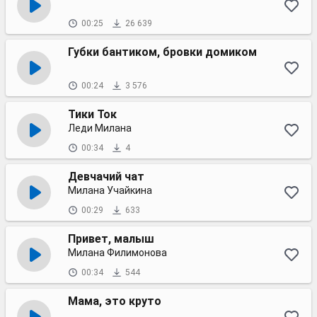
00:25
26 639
Губки бантиком, бровки домиком
00:24
3 576
Тики Ток
Леди Милана
00:34
4
Девчачий чат
Милана Учайкина
00:29
633
Привет, малыш
Милана Филимонова
00:34
544
Мама, это круто