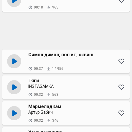
00:18
965
Симпл димпл, поп ит, сквиш
00:37
14 956
Тяги
INSTASAMKA
00:32
563
Мармеладкам
Артур Бабич
00:32
346