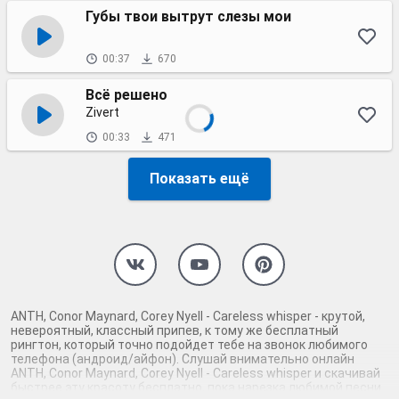
Губы твои вытрут слезы мои
00:37
670
Всё решено
Zivert
00:33
471
Показать ещё
ANTH, Conor Maynard, Corey Nyell - Careless whisper - крутой,
невероятный, классный припев, к тому же бесплатный
рингтон, который точно подойдет тебе на звонок любимого
телефона (андроид/айфон). Слушай внимательно онлайн
ANTH, Conor Maynard, Corey Nyell - Careless whisper и скачивай
быстрее эту красоту бесплатно, пока нарезка любимой песни