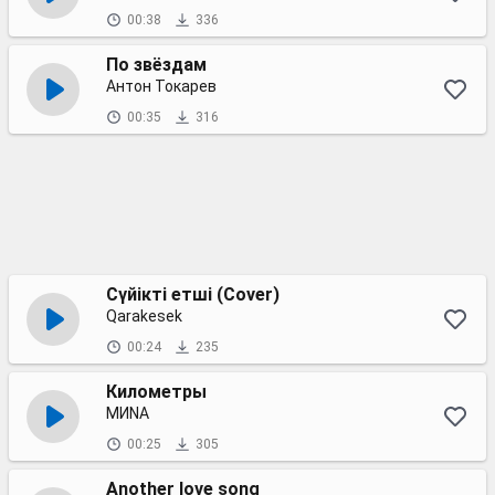
00:38
336
По звёздам
Антон Токарев
00:35
316
Сүйікті етші (Cover)
Qarakesek
00:24
235
Километры
МИNA
00:25
305
Another love song