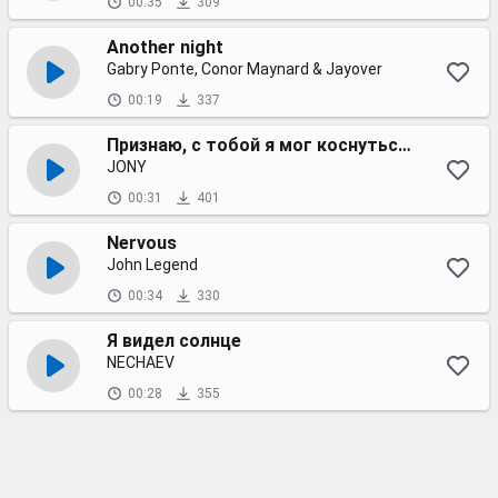
00:35
309
Another night
Gabry Ponte, Conor Maynard & Jayover
00:19
337
Признаю, с тобой я мог коснуться до луны
JONY
00:31
401
Nervous
John Legend
00:34
330
Я видел солнце
NECHAEV
00:28
355