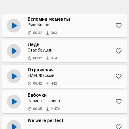
Вспомни моменты
Руки Вверх
00:32
363
Леди
Стас Ярушин
00:32
314
Отражения
EMIN, Жасмин
00:42
442
Бабочки
Полина Гагарина
00:35
2 476
We were perfect