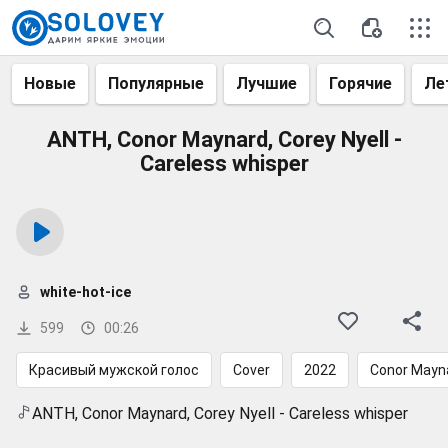
Новые
Популярные
Лучшие
Горячие
Ле
ANTH, Conor Maynard, Corey Nyell -
Careless whisper
white-hot-ice
599
00:26
Красивый мужской голос
Cover
2022
Conor Mayn
ANTH, Conor Maynard, Corey Nyell - Careless whisper