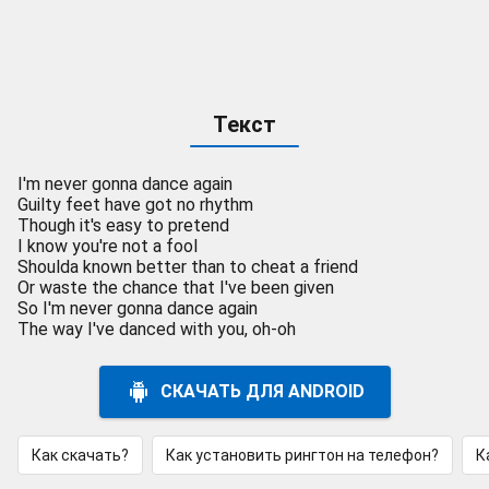
Текст
I'm never gonna dance again
Guilty feet have got no rhythm
Though it's easy to pretend
I know you're not a fool
Shoulda known better than to cheat a friend
Or waste the chance that I've been given
So I'm never gonna dance again
The way I've danced with you, oh-oh
СКАЧАТЬ ДЛЯ ANDROID
Как скачать?
Как установить рингтон на телефон?
К