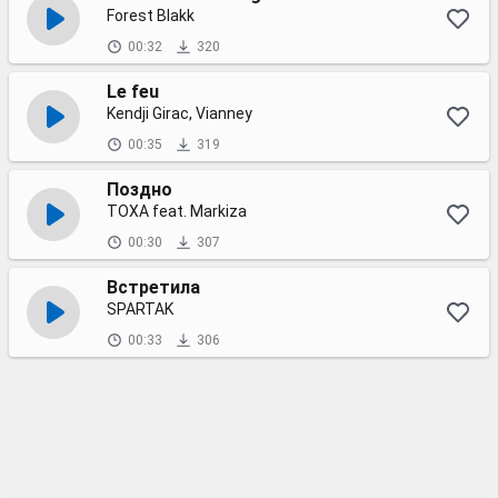
Forest Blakk
00:32
320
Le feu
Kendji Girac, Vianney
00:35
319
Поздно
ТОХА feat. Markiza
00:30
307
Встретила
SPARTAK
00:33
306