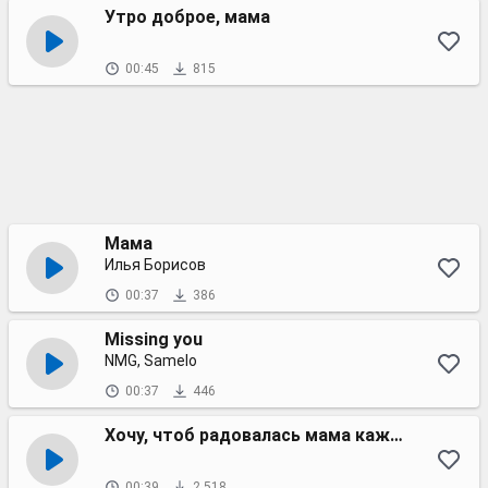
Утро доброе, мама
00:45
815
Мама
Илья Борисов
00:37
386
Missing you
NMG, Samelo
00:37
446
Хочу, чтоб радовалась мама каждый день
00:39
2 518