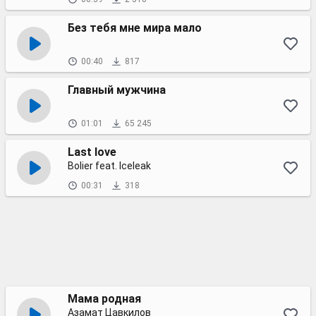
Без тебя мне мира мало
00:40
817
Главный мужчина
01:01
65 245
Last love
Bolier feat. Iceleak
00:31
318
Мама родная
Азамат Цавкилов