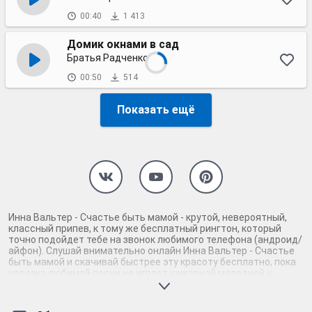
00:40
1 413
Домик окнами в сад
Братья Радченко
00:50
514
Показать ещё
Инна Вальтер - Счастье быть мамой - крутой, невероятный,
классный припев, к тому же бесплатный рингтон, который
точно подойдет тебе на звонок любимого телефона (андроид/
айфон). Слушай внимательно онлайн Инна Вальтер - Счастье
быть мамой и скачивай быстрее эту красоту бесплатно, пока
нарезка любимой песни не играет шикарной мелодией у
каждого второго на звонке. Будь первым, кто скачает
бесплатно сей шедевр музыки и оценит по достоинству
гармоничное звучание припева Инна Вальтер - Счастье быть