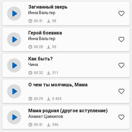
Загнанный зверь
Инна Вальтер
00:41
58
Герой боевика
Инна Вальтер
00:28
55
Как быть?
Чина
00:32
311
О чем ты молчишь, Мама
00:29
5 434
Мама родная (другое вступление)
Азамат Цавкилов
00:41
396