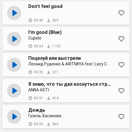
Don't feel good
00:40
363
I'm good (Blue)
Cupido
00:34
1 101
Поцелуй или выстрели
Леонид Руденко & ARITMIYA feat. Lazy Cat
00:35
311
Я знаю, что ты дал коснуться струн твоей души
ANNA ASTI
00:31
414
Дождь
Гузель Хасанова
00:33
369