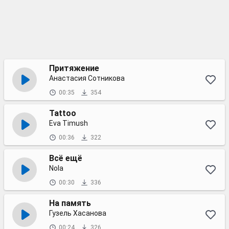
Притяжение
Анастасия Сотникова
00:35
354
Tattoo
Eva Timush
00:36
322
Всё ещё
Nola
00:30
336
На память
Гузель Хасанова
00:24
326