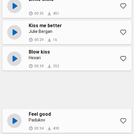
00:35
451
Kiss me better
Julie Bergan
00:29
16
Blow kiss
Hexari
00:39
352
Feel good
Padukov
00:34
430