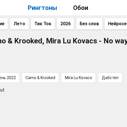
Рингтоны
Обои
ие
Лето
Тик Ток
2026
Без слов
Нейросе
o & Krooked, Mira Lu Kovacs - No way
ень 2022
Camo & Krooked
Mira Lu Kovacs
Дабстеп
out