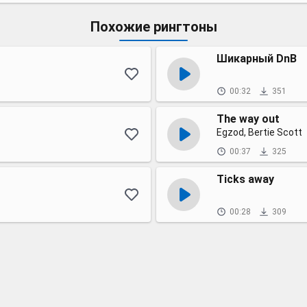
Похожие рингтоны
Шикарный DnB
00:32
351
The way out
Egzod, Bertie Scott
00:37
325
Ticks away
00:28
309