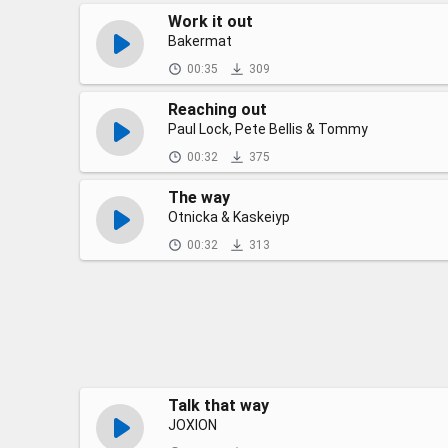
Work it out
Bakermat
00:35
309
Reaching out
Paul Lock, Pete Bellis & Tommy
00:32
375
The way
Otnicka & Kaskeiyp
00:32
313
Talk that way
JOXION