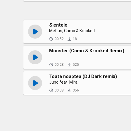
Sientelo
Mefjus, Camo & Krooked
00:52
18
Monster (Camo & Krooked Remix)
00:28
525
Toata noaptea (DJ Dark remix)
Juno feat. Mira
00:38
356