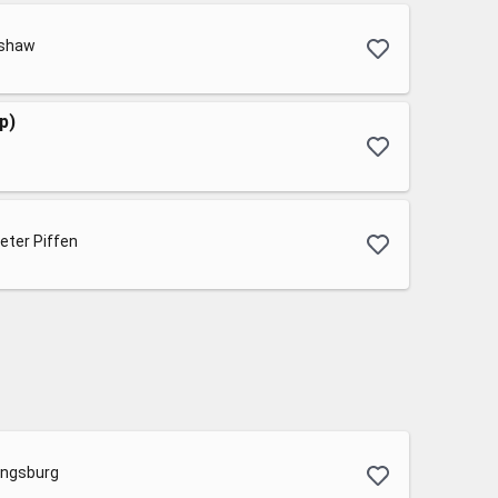
rshaw
p)
eter Piffen
angsburg