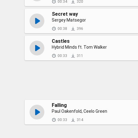
00:34
320
Secret way
Sergey Matsegor
00:38
396
Castles
Hybrid Minds ft. Tom Walker
00:33
311
Falling
Paul Oakenfold, Ceelo Green
00:33
314