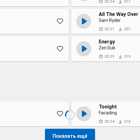
00:34
317
All The Way Over
Sam Ryder
00:31
307
Energy
Zen Dub
00:29
319
Tonight
Facading
00:24
318
Показать ещё