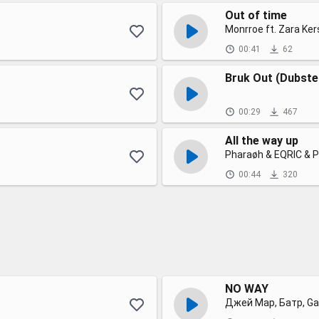
Out of time
Monrroe ft. Zara Ke
00:41
62
Bruk Out (Dubste
00:29
467
All the way up
Pharaøh & EQRIC & P
00:44
320
NO WAY
Джей Мар, Батр, G