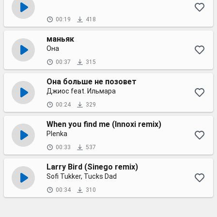
00:19
418
маньяк
Она
00:37
315
Она больше не позовет
Джиос feat. Ильмара
00:24
329
When you find me (Innoxi remix)
Plenka
00:33
537
Larry Bird (Sinego remix)
Sofi Tukker, Tucks Dad
00:34
310