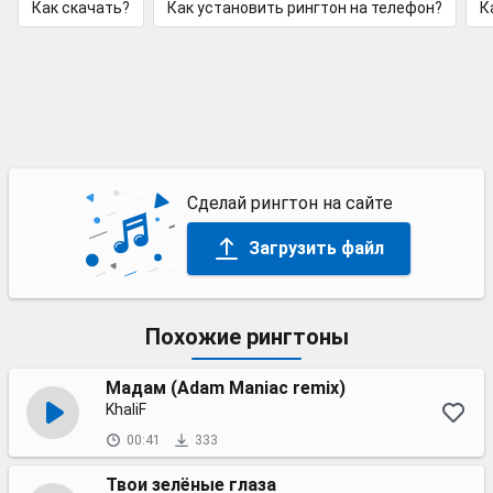
Как скачать?
Как установить рингтон на телефон?
К
Сделай рингтон на сайте
Загрузить файл
Похожие рингтоны
Мадам (Adam Maniac remix)
KhaliF
00:41
333
Твои зелёные глаза