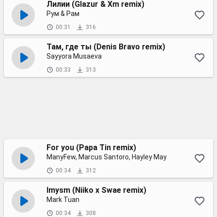
Лилии (Glazur & Xm remix)
Рум & Рам
00:31
316
Там, где ты (Denis Bravo remix)
Sayyora Musaeva
00:33
313
For you (Papa Tin remix)
ManyFew, Marcus Santoro, Hayley May
00:34
312
Imysm (Niiko x Swae remix)
Mark Tuan
00:34
308