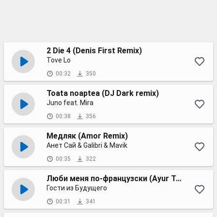
2 Die 4 (Denis First Remix)
Tove Lo
00:32
350
Toata noaptea (DJ Dark remix)
Juno feat. Mira
00:38
356
Медляк (Amor Remix)
Анет Сай & Gаlibri & Mаvik
00:35
322
Люби меня по-французски (Ayur Tsyrenov remix)
Гости из Будущего
00:31
341