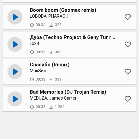
Boom boom (Geomax remix)
LOBODA, PHARAOH
00:34
322
Дура (Techno Project & Geny Tur remix)
Lx24
00:32
360
Спасибо (Remix)
МакSим
00:33
331
Bad Memories (DJ Trojan Remix)
MEDUZA, James Carter
00:32
1 256