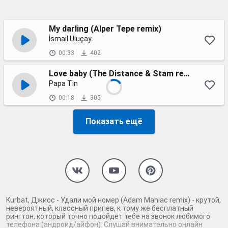
My darling (Alper Tepe remix)
İsmail Uluçay
00:33
402
Love baby (The Distance & Stam remix)
Papa Tin
00:18
305
Показать ещё
Kurbat, Джиос - Удали мой номер (Adam Maniac remix) - крутой,
невероятный, классный припев, к тому же бесплатный
рингтон, который точно подойдет тебе на звонок любимого
телефона (андроид/айфон). Слушай внимательно онлайн