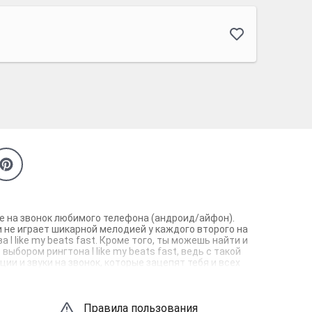
ебе на звонок любимого телефона (андроид/айфон).
и не играет шикарной мелодией у каждого второго на
I like my beats fast. Кроме того, ты можешь найти и
ыбором рингтона I like my beats fast, ведь с такой
и и звуки на звонок, которые зацепят тебя и всех
Правила пользования