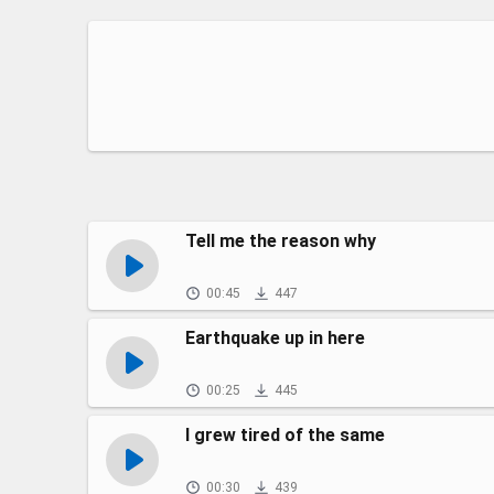
Tell me the reason why
00:45
447
Earthquake up in here
00:25
445
I grew tired of the same
00:30
439