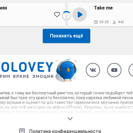
иях
Take me
00:28
442
Показать ещё
й припев, к тому же бесплатный рингтон, который точно подойдет т
ачивай быстрее эту красоту бесплатно, пока нарезка любимой песн
вр музыки и оценит по достоинству гармоничное звучание припева 
 ну, или m4r мелодию на айфон (iPhone). Уверены, ты не ошибся с в
будет пропустить мелодию звонка. Соловей - mp3 и m4r композици
Политика конфиденциальности