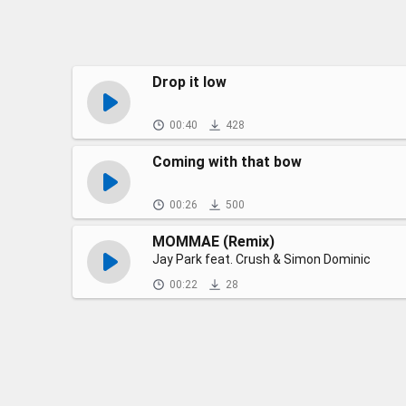
Drop it low
00:40
428
Coming with that bow
00:26
500
MOMMAE (Remix)
Jay Park feat. Crush & Simon Dominic
00:22
28