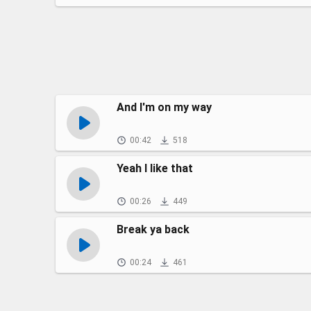
And I'm on my way
00:42
518
Yeah I like that
00:26
449
Break ya back
00:24
461