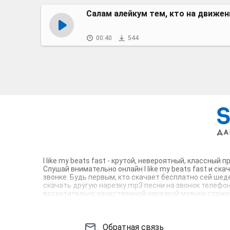
Салам алейкум тем, кто на движен
00:40
544
I like my beats fast - крутой, невероятный, классны
Слушай внимательно онлайн I like my beats fast и ск
звонке. Будь первым, кто скачает бесплатно сей шеде
скачать другую нарезку mp3 песни на звонок телефона,
восхитительно качественной нарезкой музыки сложно 
вокруг. Твой телефон достоин!
Обратная связь