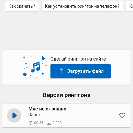
Как скачать?
Как установить рингтон на телефон?
К
Сделай рингтон на сайте
Загрузить файл
Версии рингтона
Мне не страшно
Dabro
00:36
2 003