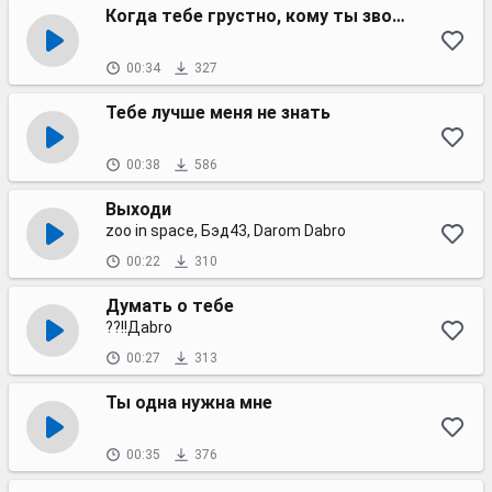
Когда тебе грустно, кому ты звонишь?
00:34
327
Тебе лучше меня не знать
00:38
586
Выходи
zoo in space, Бэд43, Darom Dabro
00:22
310
Думать о тебе
??!!Дabro
00:27
313
Ты одна нужна мне
00:35
376