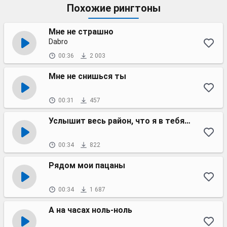
Похожие рингтоны
Мне не страшно
Dabro
00:36
2 003
Мне не снишься ты
00:31
457
Услышит весь район, что я в тебя влюблён
00:34
822
Рядом мои пацаны
00:34
1 687
А на часах ноль-ноль