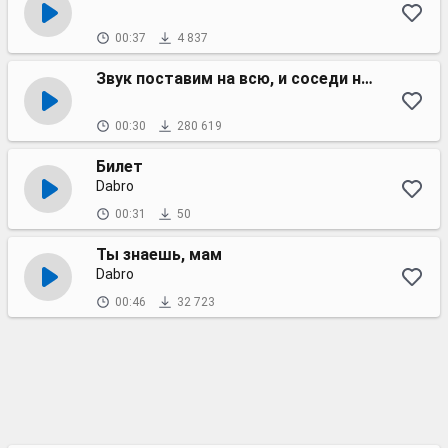
00:37
4 837
Звук поставим на всю, и соседи не спят
00:30
280 619
Билет
Dabro
00:31
50
Ты знаешь, мам
Dabro
00:46
32 723