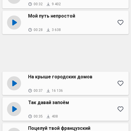
00:32
9 402
Мой путь непростой
00:28
3 638
На крыше городских домов
00:37
16 136
Так давай запоём
00:35
408
Поцелуй твой французский