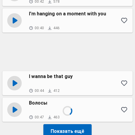
00:42
578
I'm hanging on a moment with you
00:40
446
I wanna be that guy
00:44
412
Волосы
00:47
463
Показать ещё