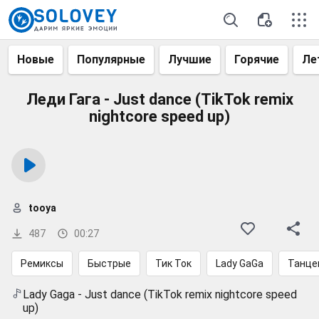
Новые
Популярные
Лучшие
Горячие
Ле
Леди Гага - Just dance (TikTok remix
nightcore speed up)
tooya
487
00:27
Ремиксы
Быстрые
Тик Ток
Lady GaGa
Танце
Lady Gaga - Just dance (TikTok remix nightcore speed
up)