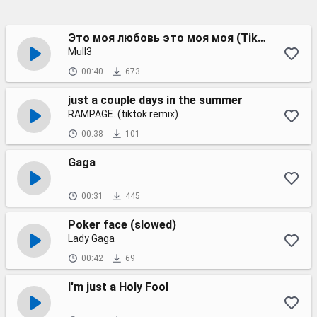
Это моя любовь это моя моя (Tik Tok speed up remix)
Mull3
00:40
673
just a couple days in the summer
RAMPAGE. (tiktok remix)
00:38
101
Gaga
00:31
445
Poker face (slowed)
Lady Gaga
00:42
69
I'm just a Holy Fool