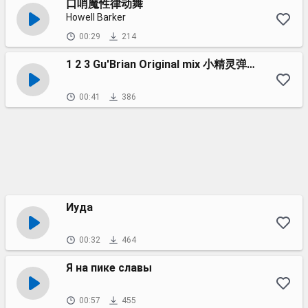
口哨魔性律动舞
Howell Barker
00:29
214
1 2 3 Gu'Brian Original mix 小精灵弹跳时代 抖音 Tiktok remix 2023 ｜｜ Hot
00:41
386
Иуда
00:32
464
Я на пике славы
00:57
455