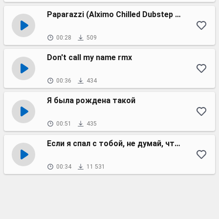
Paparazzi (Alximo Chilled Dubstep Remix)
00:28
509
Don't call my name rmx
00:36
434
Я была рождена такой
00:51
435
Если я спал с тобой, не думай, что я твой
00:34
11 531