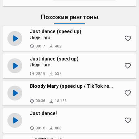
Похожие рингтоны
Just dance (speed up)
Леди Гага
00:17
402
Just dance (sped up)
Леди Гага
00:19
527
Bloody Mary (speed up / TikTok remix)
00:36
18 136
Just dance!
00:18
808