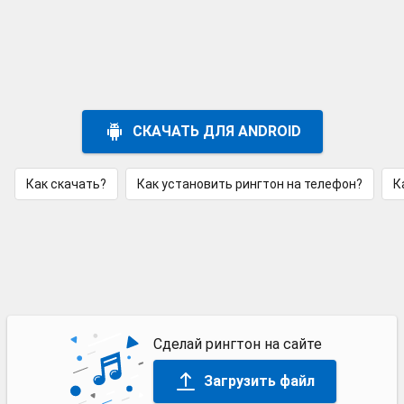
СКАЧАТЬ ДЛЯ ANDROID
Как скачать?
Как установить рингтон на телефон?
К
Сделай рингтон на сайте
Загрузить файл