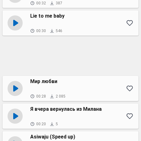
00:32
387
Lie to me baby
00:30
546
Мир любви
00:28
2 085
Я вчера вернулась из Милана
00:20
5
Asiwaju (Speed up)