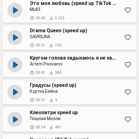
Это моя любовь (speed up TikTok remix)
Mull3
00:40
6 232
Drama Queen (speed up)
GAVRILINA
00:31
192
Кругом голова задыхаюсь я не хватает мне (speed up)
Artem Pivovarov
00:41
384
Градусы (speed up)
Куртка Бейна
00:31
4
Клеопатри speed up
Пошлая Молли
00:34
491