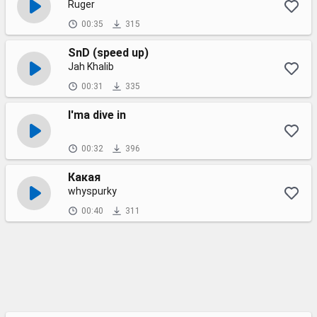
Ruger
00:35
315
SnD (speed up)
Jah Khalib
00:31
335
I'ma dive in
00:32
396
Какая
whyspurky
00:40
311