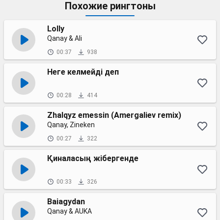
Похожие рингтоны
Lolly
Qanay & Ali
00:37
938
Неге келмейді деп
00:28
414
Zhalqyz emessin (Amergaliev remix)
Qanay, Zineken
00:27
322
Қиналасың жібергенде
00:33
326
Baiagydan
Qanay & AUKA