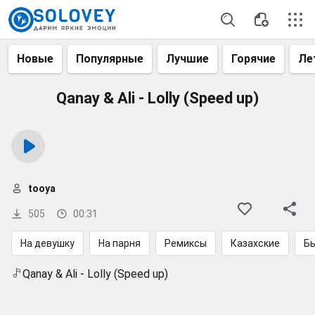
Новые
Популярные
Лучшие
Горячие
Ле
Qanay & Ali - Lolly (Speed up)
tooya
505
00:31
На девушку
На парня
Ремиксы
Казахские
Б
Qanay & Ali - Lolly (Speed up)