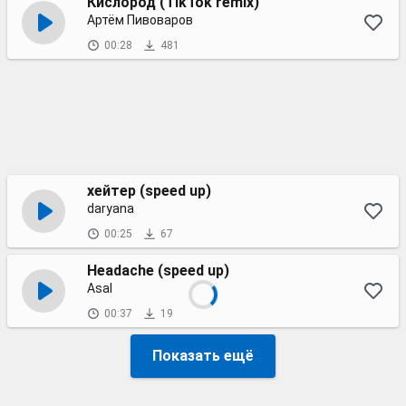
Кислород (TikTok remix)
Артём Пивоваров
00:28
481
хейтер (speed up)
daryana
00:25
67
Headache (speed up)
Asal
00:37
19
Показать ещё