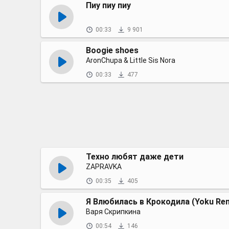
Пиу пиу пиу
00:33
9 901
Boogie shoes
AronChupa & Little Sis Nora
00:33
477
Техно любят даже дети
ZAPRAVKA
00:35
405
Я Влюбилась в Крокодила (Yoku Rem
Варя Скрипкина
00:54
146