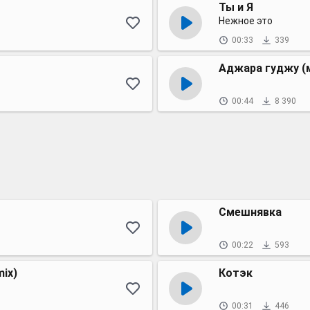
Ты и Я
Нежное это
00:33
339
Аджара гуджу (
00:44
8 390
Смешнявка
00:22
593
ix)
Котэк
00:31
446