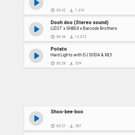
00:32
1 210
Dooh doo (Stereo sound)
LIZOT x SHIBUI x Barcode Brothers
00:36
13 572
Potato
Hard Lights with DJ SODA & XILY
00:28
339
Shoo-bee-boo
00:27
387