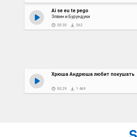
Ai se eu te pego
Элвин и Бурундуки
00:30
562
Хрюша Андрюша любит покушать
00:29
1 469