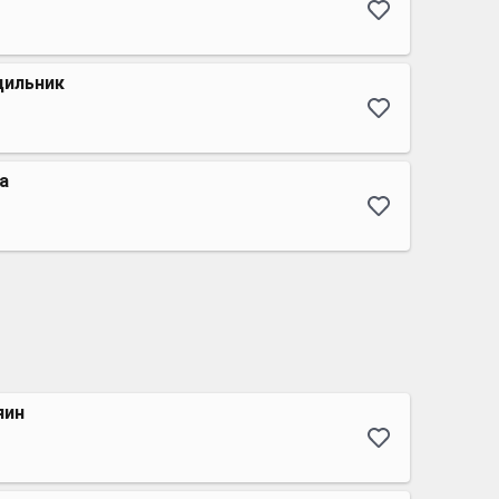
дильник
а
яин