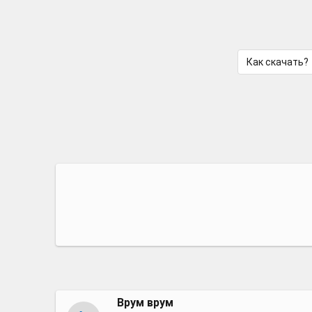
Как скачать?
Врум врум