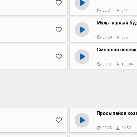
00:01
641
Мультяшный бу
00:28
675
Смешная песенк
00:37
15 086
Просыпайся хоз
00:23
24 821