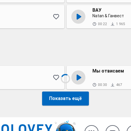
ВАУ
Natan & Ганвест
00:22
1 965
Мы отвисаем
00:30
467
Показать ещё