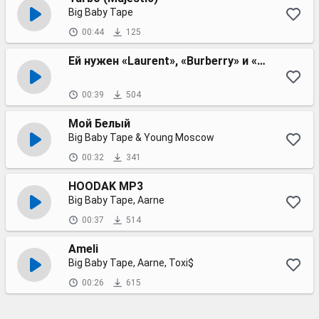
Big Baby Tape
00:44
125
Ей нужен «Laurent», «Burberry» и «Hermes»
00:39
504
Мой Белый
Big Baby Tape & Young Moscow
00:32
341
HOODAK MP3
Big Baby Tape, Aarne
00:37
514
Ameli
Big Baby Tape, Aarne, Toxi$
00:26
615