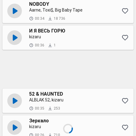
NOBODY
Aarne, Toxi$, Big Baby Tape
00:34
18 736
И Я ВЕСЬ ГОРЮ
kizaru
00:36
1
52 & HAUNTED
ALBLAK 52, kizaru
00:35
253
Зеркало
kizaru
00:26
710