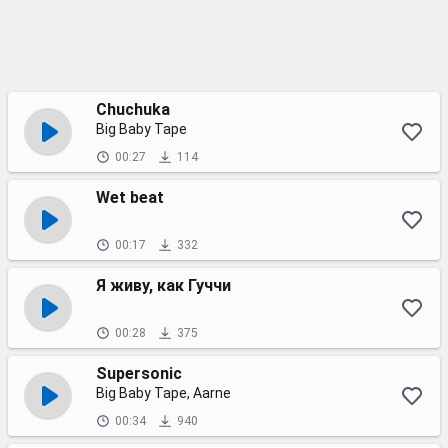
Chuchuka
Big Baby Tape
00:27
114
Wet beat
00:17
332
Я живу, как Гуччи
00:28
375
Supersonic
Big Baby Tape, Aarne
00:34
940