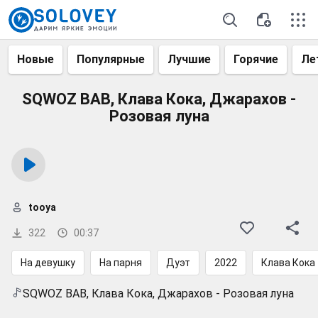
Новые
Популярные
Лучшие
Горячие
Ле
SQWOZ BAB, Клава Кока, Джарахов -
Розовая луна
tooya
322
00:37
На девушку
На парня
Дуэт
2022
Клава Кока
SQWOZ BAB, Клава Кока, Джарахов - Розовая луна