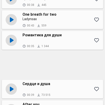
00:38
445
One breath for two
Ladynsax
00:43
559
Романтика для души
00:35
1 344
Сердце и душа
00:39
73 515
After you