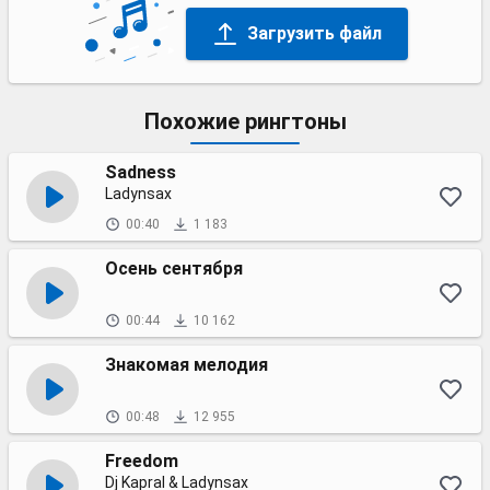
Загрузить файл
Похожие рингтоны
Sadness
Ladynsax
00:40
1 183
Осень сентября
00:44
10 162
Знакомая мелодия
00:48
12 955
Freedom
Dj Kapral & Ladynsax