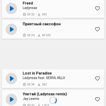
Freed
Ladynsax
00:35
505
Приятный саксофон
00:34
49 025
Lost in Paradise
Ladynsax feat. SERIVL KILLV
00:38
382
Улетай (Ladynsax remix)
Jay Leemo
00:35
1 823