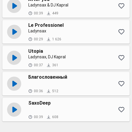
Ladynsax & DJ Kapral
00:39
449
Le Professionel
Ladynsax
00:29
1 626
Utopia
Ladynsax, DJ Kapral
00:37
361
Благословенный
00:36
512
SaxoDeep
00:39
608