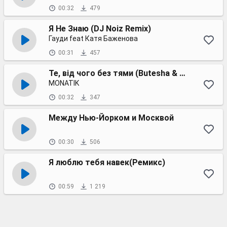
00:32
479
Я Не Знаю (DJ Noiz Remix)
Гауди feat Катя Баженова
00:31
457
Те, від чого без тями (Butesha & Dj Kleo remix)
MONATIK
00:32
347
Между Нью-Йорком и Москвой
00:30
506
Я люблю тебя навек(Ремикс)
00:59
1 219