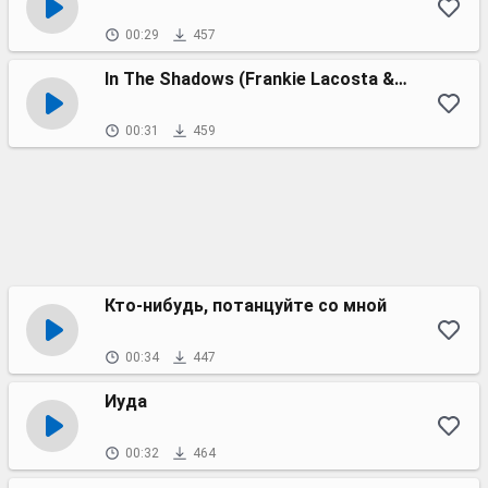
00:29
457
In The Shadows (Frankie Lacosta & Dmitri Phantom Remix)
00:31
459
Кто-нибудь, потанцуйте со мной
00:34
447
Иуда
00:32
464