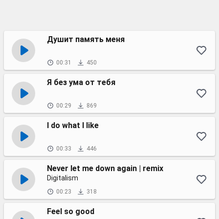
Душит память меня
00:31
450
Я без ума от тебя
00:29
869
I do what I like
00:33
446
Never let me down again | remix
Digitalism
00:23
318
Feel so good