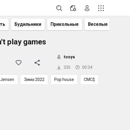
ть
Будильники
Прикольные
Веселые
Смеш
't play games
tooya
335
00:34
 Jensen
Зима 2022
Pop house
CMC$