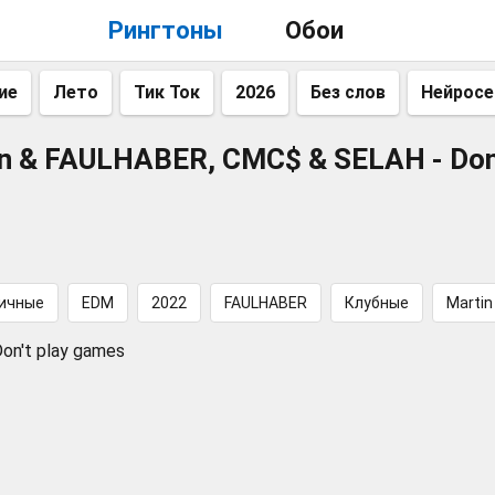
Рингтоны
Обои
ие
Лето
Тик Ток
2026
Без слов
Нейросе
n & FAULHABER, CMC$ & SELAH - Don
ичные
EDM
2022
FAULHABER
Клубные
Martin
on't play games