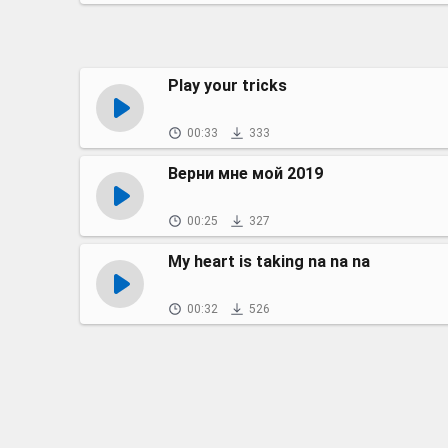
Play your tricks
00:33
333
Верни мне мой 2019
00:25
327
My heart is taking na na na
00:32
526