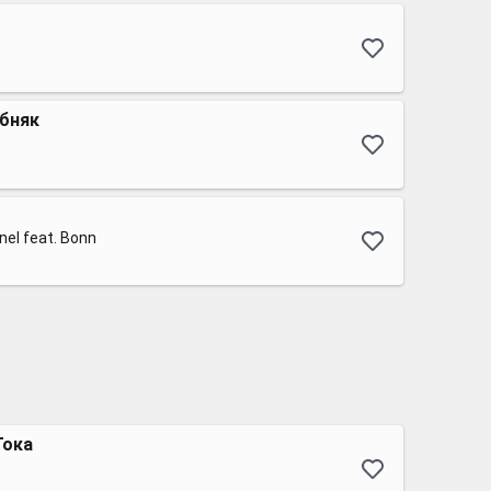
бняк
nel feat. Bonn
Тока