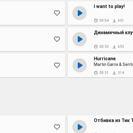
I want to play!
00:54
631
Динамичный клу
00:33
692
Hurricane
Martin Garrix & Senti
00:31
314
Отбивка из Тик 