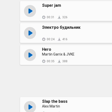
Super jam
00:31
326
Электро будильник
00:24
416
Hero
Martin Garrix & JVKE
00:35
388
Slap the bass
Alex Martin