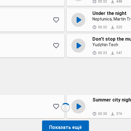
00:32
448
Under the night
Neptunica, Martin Tr
00:32
325
Don't stop the m
Yudzhin Tech
00:33
347
Summer city nigh
00:30
376
Показать ещё