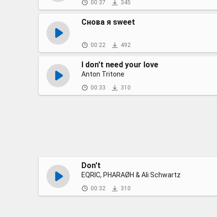
00:37
345
Снова я sweet
00:22
492
I don't need your love
Anton Tritone
00:33
310
Don't
EQRIC, PHARAØH & Ali Schwartz
00:32
310