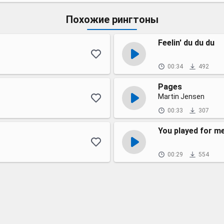
Похожие рингтоны
Feelin' du du du
00:34
492
Pages
Martin Jensen
00:33
307
You played for m
00:29
554