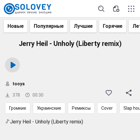
Новые
Популярные
Лучшие
Горячие
Ле
Jerry Heil - Unholy (Liberty remix)
tooya
378
00:30
Громкие
Украинские
Ремиксы
Cover
Slap ho
Jerry Heil - Unholy (Liberty remix)