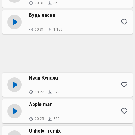
00:31
369
Будь ласка
00:31
1 159
Иван Купала
00:27
573
Apple man
00:25
320
Unholy | remix