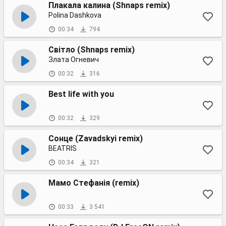
Плакала калина (Shnaps remix)
Polina Dashkova
00:34
794
Світло (Shnaps remix)
Злата Огневич
00:32
316
Best life with you
00:32
329
Сонце (Zavadskyi remix)
BEATRIS
00:34
321
Мамо Стефанія (remix)
00:33
3 541