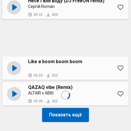
Несе Галя воду (DJ FreeON remix)
Сергій Roman
00:32
420
Like a boom boom boom
00:33
323
QAZAQ vibe (Remix)
ALTAIR x ABBI
00:30
422
Показать ещё