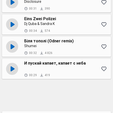
Disclosure
00:31
390
Eins Zwei Polizei
Dj Quba & Sandra K
00:34
574
Біля тополі (Odner remix)
Shumei
00:32
4 826
И пускай капает, капает с неба
00:29
419