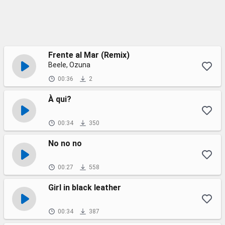
Frente al Mar (Remix)
Beele, Ozuna
00:36
2
À qui?
00:34
350
No no no
00:27
558
Girl in black leather
00:34
387