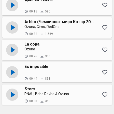
00:15
590
Arhbo (Чемпионат мира Катар 2022)
Ozuna, Gims, RedOne
00:34
1 569
La copa
Ozuna
00:26
306
Es imposible
00:44
838
Stars
PNAU, Bebe Rexha & Ozuna
00:38
350