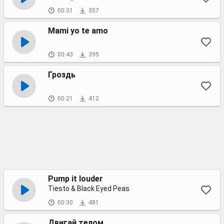
00:31
357
Mami yo te amo
00:43
395
Гроздь
00:21
412
Pump it louder
Tiesto & Black Eyed Peas
00:30
481
Двигай телом