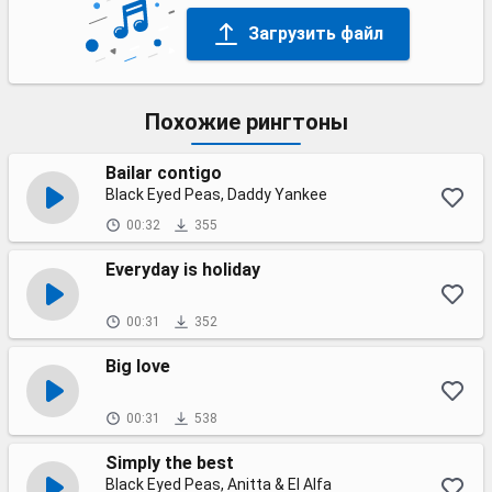
Загрузить файл
Похожие рингтоны
Bailar contigo
Black Eyed Peas, Daddy Yankee
00:32
355
Everyday is holiday
00:31
352
Big love
00:31
538
Simply the best
Black Eyed Peas, Anitta & El Alfa