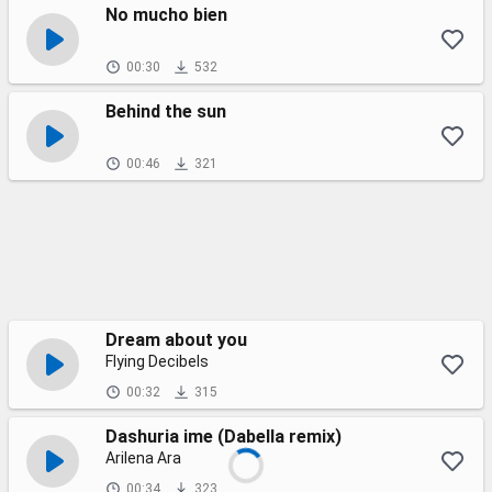
No mucho bien
00:30
532
Behind the sun
00:46
321
Dream about you
Flying Decibels
00:32
315
Dashuria ime (Dabella remix)
Arilena Ara
00:34
323