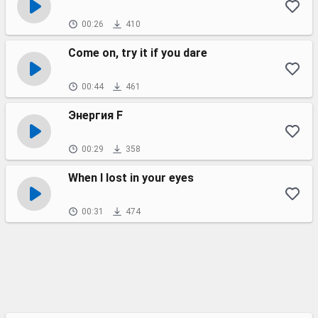
00:26
410
Сome on, try it if you dare
00:44
461
Энергия F
00:29
358
When I lost in your eyes
00:31
474