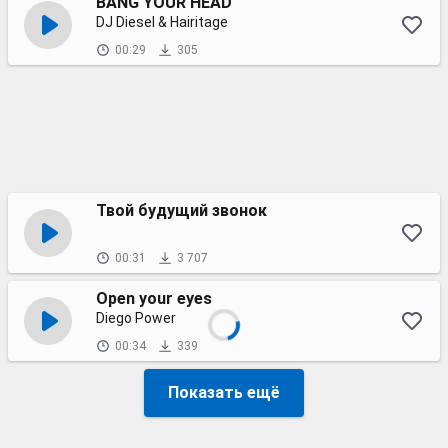
BANG YOUR HEAD
DJ Diesel & Hairitage
00:29
305
Твой будущий звонок
00:31
3 707
Open your eyes
Diego Power
00:34
339
Показать ещё