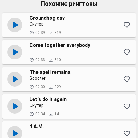
Похожие рингтоны
Groundhog day
Скутер
00:39
319
Come together everybody
00:33
310
The spell remains
Scooter
00:30
329
Let's do it again
Скутер
00:34
14
4 A.M.