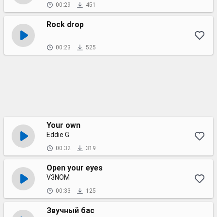
00:29
451
Rock drop
00:23
525
Your own
Eddie G
00:32
319
Open your eyes
V3NOM
00:33
125
Звучный бас