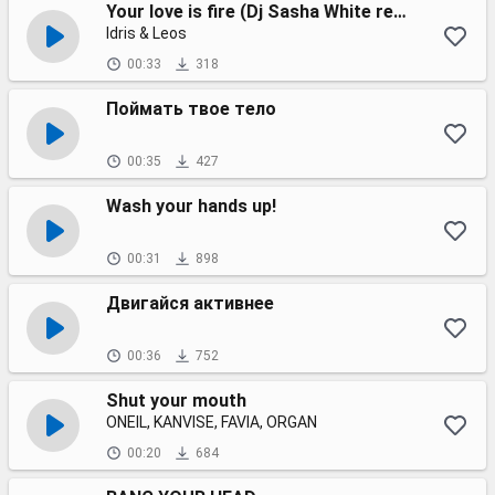
Your love is fire (Dj Sasha White remix) 2023
Idris & Leos
00:33
318
Поймать твое тело
00:35
427
Wash your hands up!
00:31
898
Двигайся активнее
00:36
752
Shut your mouth
ONEIL, KANVISE, FAVIA, ORGAN
00:20
684