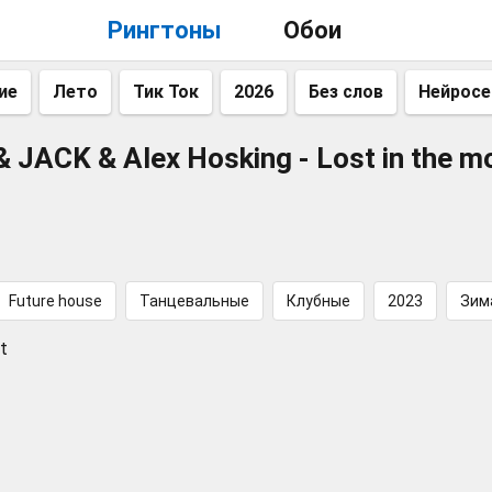
Рингтоны
Обои
ие
Лето
Тик Ток
2026
Без слов
Нейросе
 JACK & Alex Hosking - Lost in the 
Future house
Танцевальные
Клубные
2023
Зим
t