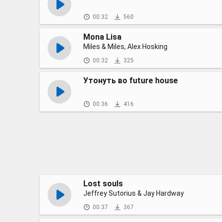
00:32
560
Mona Lisa
Miles & Miles, Alex Hosking
00:32
325
Утонуть во future house
00:36
416
Lost souls
Jeffrey Sutorius & Jay Hardway
00:37
367