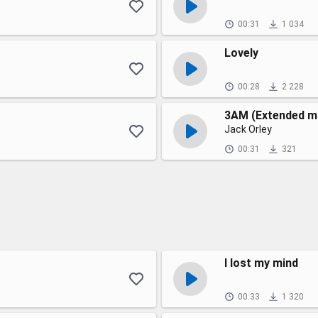
00:31
1 034
Lovely
00:28
2 228
3AM (Extended m
Jack Orley
00:31
321
I lost my mind
00:33
1 320