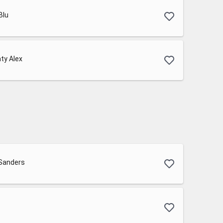
Blu
aty Alex
 Sanders