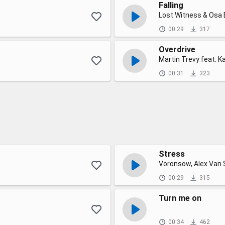
Falling
Lost Witness & Osa 
00:29
317
Overdrive
Martin Trevy feat. K
00:31
323
Stress
Voronsow, Alex Van
00:29
315
Turn me on
00:34
462