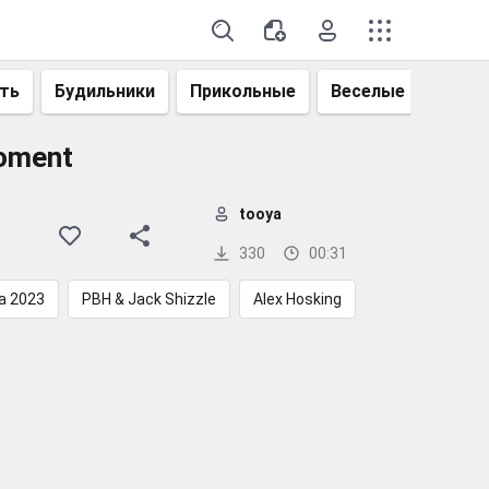
ть
Будильники
Прикольные
Веселые
Смеш
moment
tooya
330
00:31
а 2023
PBH & Jack Shizzle
Alex Hosking