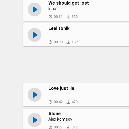
We should get lost
Inna
00:31
350
Leel tonik
00:30
1 259
Love just lie
00:42
470
Alone
Alex Kontsov
00:27
312