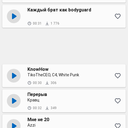
Каждый брат как bodyguard
00:31
1 776
KnowHow
TikoTheCEO, C4, White Punk
00:30
306
Перерыв
Кравц
00:32
349
Мне не 20
Azzi