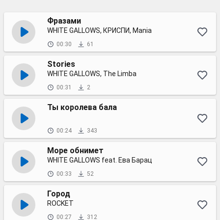
Фразами
WHITE GALLOWS, КРИСПИ, Mania
00:30
61
Stories
WHITE GALLOWS, The Limba
00:31
2
Ты королева бала
00:24
343
Море обнимет
WHITE GALLOWS feat. Ева Барац
00:33
52
Город
ROCKET
00:27
312