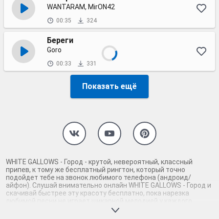
WANTARAM, MirON42
00:35
324
Береги
Goro
00:33
331
Показать ещё
WHITE GALLOWS - Город - крутой, невероятный, классный
припев, к тому же бесплатный рингтон, который точно
подойдет тебе на звонок любимого телефона (андроид/
айфон). Слушай внимательно онлайн WHITE GALLOWS - Город и
скачивай быстрее эту красоту бесплатно, пока нарезка
любимой песни не играет шикарной мелодией у каждого
второго на звонке. Будь первым, кто скачает бесплатно сей
шедевр музыки и оценит по достоинству гармоничное