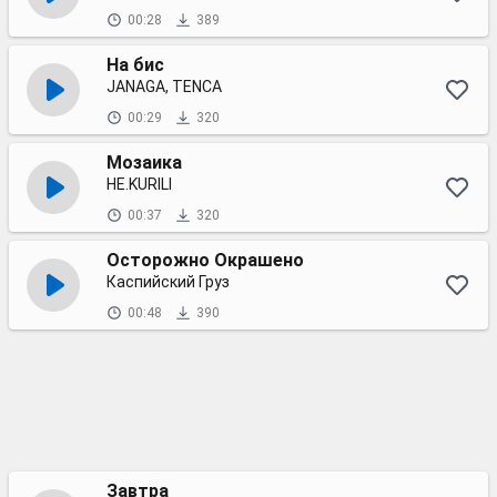
00:28
389
На бис
JANAGA, TENCA
00:29
320
Мозаика
НЕ.KURILI
00:37
320
Осторожно Окрашено
Каспийский Груз
00:48
390
Завтра