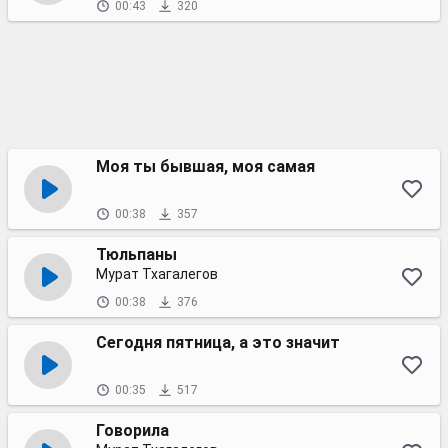
00:43
320
Моя ты бывшая, моя самая
00:38
357
Тюльпаны
Мурат Тхагалегов
00:38
376
Сегодня пятница, а это значит
00:35
517
Говорила