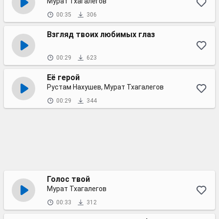
Мурат Тхагалегов
00:35
306
Взгляд твоих любимых глаз
00:29
623
Её герой
Рустам Нахушев, Мурат Тхагалегов
00:29
344
Голос твой
Мурат Тхагалегов
00:33
312